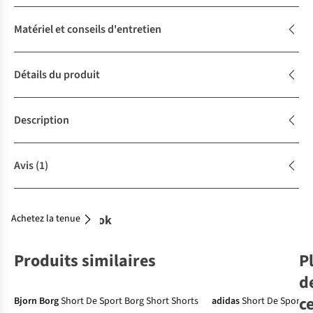
Matériel et conseils d'entretien
Détails du produit
Description
Avis
(1)
Achetez la tenue
Complétez le look
Produits similaires
P
d
c
Bjorn Borg
Short De Sport Borg Short Shorts
adidas
Short De Sport W