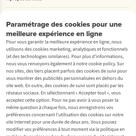
Commander
Payer
Travailler chez A.S.Adventure
Nos services
Livraison
Explore More
Paramétrage des cookies pour une
Retourner
Entreprise responsable
Location / Location sports d’hiver
meilleure expérience en ligne
Rétractation d'une commande
Découvrez
À propos d’Ayacucho
Seconde-main
Entretien & réparations
Pour vous garantir la meilleure expérience en ligne, nous
Nos magasins
Entretien de ski
A.S.Magazine
Garantie
utilisons des cookies marketing, analytiques et fonctionnels
À propos d’A.S.Adventure
Service de lavage
Explore Camp
Contactez-nous
(et des technologies similaires). Pour plus d'informations,
Déclaration d'accessibilité
Entretien de chaussures
Gear Check
nous vous renvoyons également à notre cookie policy. Sur
Réparation de chaussures
Expertise & conseils
nos sites, des tiers placent parfois des cookies de suivi pour
Abonnez-vous à la newsletter
Réparation de vêtements
vous montrer des publicités personnalisées en dehors du
Retouches
site web. En outre, des cookies de suivi sont placés par les
Pour les entreprises
Suivez-nous
réseaux sociaux. En sélectionnant « Accepter tout », vous
acceptez cette option. Pour ne pas avoir à vous poser la
même question à chaque fois, nous enregistrons vos
préférences concernant l’utilisation des cookies sur notre
site Internet pour une durée de deux ans. Vous pouvez
modifier vos préférences à tout moment via la politique en
Mentions légales
Politique de confidentialité