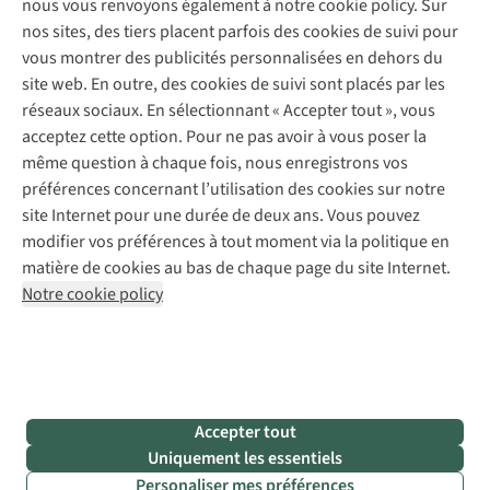
nous vous renvoyons également à notre cookie policy. Sur
Réparation de chaussures
Expertise & conseils
nos sites, des tiers placent parfois des cookies de suivi pour
Abonnez-vous à la newsletter
Réparation de vêtements
vous montrer des publicités personnalisées en dehors du
Retouches
site web. En outre, des cookies de suivi sont placés par les
Pour les entreprises
Suivez-nous
réseaux sociaux. En sélectionnant « Accepter tout », vous
acceptez cette option. Pour ne pas avoir à vous poser la
même question à chaque fois, nous enregistrons vos
préférences concernant l’utilisation des cookies sur notre
site Internet pour une durée de deux ans. Vous pouvez
modifier vos préférences à tout moment via la politique en
Mentions légales
Politique de confidentialité
matière de cookies au bas de chaque page du site Internet.
Conditions générales
Cookie Policy
Notre cookie policy
AS Adventure France SAS,
Rue du Vieux Faubourg 14,
F-59000 Lille
team@asadventure.com
+32 (0)3 828 30 15
TVA FR52.529.478.943
Accepter tout
Uniquement les essentiels
Personaliser mes préférences