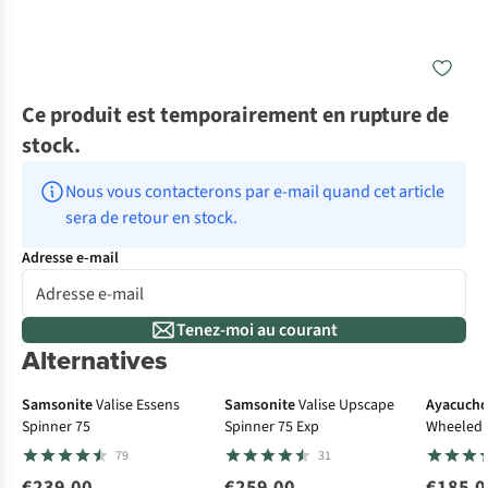
Ce produit est temporairement en rupture de
stock.
Nous vous contacterons par e-mail quand cet article 
sera de retour en stock.
Adresse e-mail
Tenez-moi au courant
Alternatives
Le choi
Samsonite
Valise Essens
Samsonite
Valise Upscape
Ayacuch
Spinner 75
Spinner 75 Exp
Wheeled 
79
31
€239,00
€259,00
€185,0