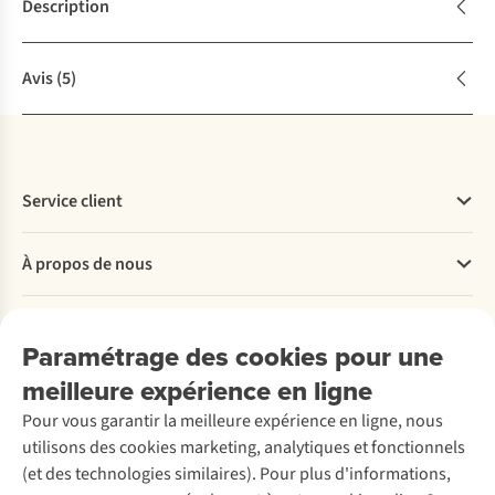
Description
Avis
(5)
Service client
Questions fréquentes
À propos de nous
Commander
Payer
Travailler chez A.S.Adventure
Nos services
Livraison
Explore More
Paramétrage des cookies pour une
Retourner
Entreprise responsable
Location / Location sports d’hiver
meilleure expérience en ligne
Rétractation d'une commande
Découvrez
À propos d’Ayacucho
Seconde-main
Entretien & réparations
Pour vous garantir la meilleure expérience en ligne, nous
Nos magasins
Entretien de ski
A.S.Magazine
Garantie
utilisons des cookies marketing, analytiques et fonctionnels
À propos d’A.S.Adventure
Service de lavage
Explore Camp
Contactez-nous
(et des technologies similaires). Pour plus d'informations,
Déclaration d'accessibilité
Entretien de chaussures
Gear Check