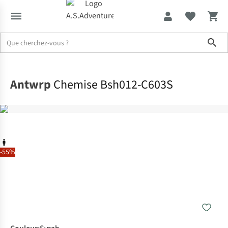
Sho
Accueil
Antwrp
Chemise Bsh012-C603S
-55%