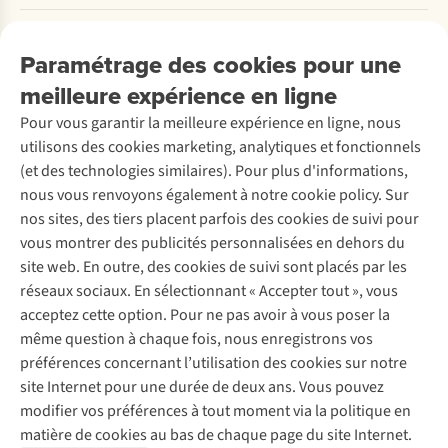
Payer
Travailler chez A.S.Adventure
Nos services
Livraison
Explore More
Paramétrage des cookies pour une
Retourner
Entreprise responsable
Location / Location sports d’hiver
meilleure expérience en ligne
Rétractation d'une commande
Découvrez
À propos d’Ayacucho
Seconde-main
Entretien & réparations
Pour vous garantir la meilleure expérience en ligne, nous
Nos magasins
Entretien de ski
A.S.Magazine
Garantie
utilisons des cookies marketing, analytiques et fonctionnels
À propos d’A.S.Adventure
Service de lavage
Explore Camp
Contactez-nous
(et des technologies similaires). Pour plus d'informations,
Déclaration d'accessibilité
Entretien de chaussures
Gear Check
nous vous renvoyons également à notre cookie policy. Sur
Réparation de chaussures
Expertise & conseils
nos sites, des tiers placent parfois des cookies de suivi pour
Abonnez-vous à la newsletter
Réparation de vêtements
vous montrer des publicités personnalisées en dehors du
Retouches
site web. En outre, des cookies de suivi sont placés par les
Pour les entreprises
Suivez-nous
réseaux sociaux. En sélectionnant « Accepter tout », vous
acceptez cette option. Pour ne pas avoir à vous poser la
même question à chaque fois, nous enregistrons vos
préférences concernant l’utilisation des cookies sur notre
site Internet pour une durée de deux ans. Vous pouvez
modifier vos préférences à tout moment via la politique en
Mentions légales
Politique de confidentialité
matière de cookies au bas de chaque page du site Internet.