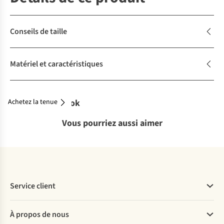
Conseils de taille
Matériel et caractéristiques
Achetez la tenue
Complétez le look
Vous pourriez aussi aimer
Service client
Questions fréquentes
À propos de nous
Commander