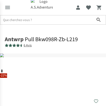
Sho
Accueil
Antwrp
Pull Bkw098R-Zb-L219
6 Avis
-22%