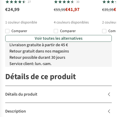
menstruelle Taille basse
27
30
€24,99
€41,97
€
€59,95
€39,95
1
couleur disponible
4
couleurs disponibles
2
couleur
Comparer
Comparer
Com
%
%
%
%
Voir toutes les alternatives
Livraison gratuite à partir de 45 €
Retour gratuit dans nos magasins
Retour possible durant 30 jours
Service client: lun.-sam.
Détails de ce produit
Détails du produit
Description