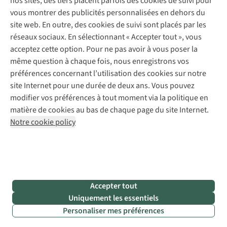
nos sites, des tiers placent parfois des cookies de suivi pour
Abonnez-vous à la newsletter
Réparation de vêtements
vous montrer des publicités personnalisées en dehors du
Retouches
site web. En outre, des cookies de suivi sont placés par les
Pour les entreprises
Suivez-nous
réseaux sociaux. En sélectionnant « Accepter tout », vous
acceptez cette option. Pour ne pas avoir à vous poser la
même question à chaque fois, nous enregistrons vos
préférences concernant l’utilisation des cookies sur notre
site Internet pour une durée de deux ans. Vous pouvez
modifier vos préférences à tout moment via la politique en
Mentions légales
Politique de confidentialité
matière de cookies au bas de chaque page du site Internet.
Conditions générales
Cookie Policy
Notre cookie policy
AS Adventure France SAS,
Rue du Vieux Faubourg 14,
F-59000 Lille
team@asadventure.com
+32 (0)3 828 30 15
TVA FR52.529.478.943
Accepter tout
Uniquement les essentiels
Personaliser mes préférences