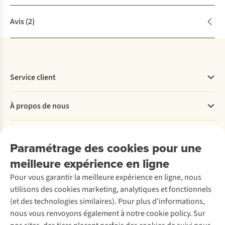
Avis
(2)
Service client
Questions fréquentes
À propos de nous
Commander
Payer
Travailler chez A.S.Adventure
Nos services
Livraison
Explore More
Paramétrage des cookies pour une
Retourner
Entreprise responsable
Location / Location sports d’hiver
meilleure expérience en ligne
Rétractation d'une commande
Découvrez
À propos d’Ayacucho
Seconde-main
Entretien & réparations
Pour vous garantir la meilleure expérience en ligne, nous
Nos magasins
Entretien de ski
A.S.Magazine
Garantie
utilisons des cookies marketing, analytiques et fonctionnels
À propos d’A.S.Adventure
Service de lavage
Explore Camp
Contactez-nous
(et des technologies similaires). Pour plus d'informations,
Déclaration d'accessibilité
Entretien de chaussures
Gear Check
nous vous renvoyons également à notre cookie policy. Sur
Réparation de chaussures
Expertise & conseils