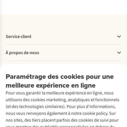
Service client
Questions fréquentes
À propos de nous
Commander
Payer
Travailler chez A.S.Adventure
Nos services
Livraison
Explore More
Paramétrage des cookies pour une
Retourner
Entreprise responsable
Location / Location sports d’hiver
meilleure expérience en ligne
Rétractation d'une commande
Découvrez
À propos d’Ayacucho
Seconde-main
Entretien & réparations
Pour vous garantir la meilleure expérience en ligne, nous
Nos magasins
Entretien de ski
A.S.Magazine
Garantie
utilisons des cookies marketing, analytiques et fonctionnels
À propos d’A.S.Adventure
Service de lavage
Explore Camp
Contactez-nous
(et des technologies similaires). Pour plus d'informations,
Déclaration d'accessibilité
Entretien de chaussures
Gear Check
nous vous renvoyons également à notre cookie policy. Sur
Réparation de chaussures
Expertise & conseils
nos sites, des tiers placent parfois des cookies de suivi pour
Abonnez-vous à la newsletter
Réparation de vêtements