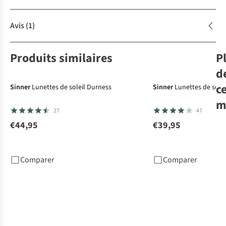
Avis
(1)
Produits similaires
P
d
c
Sinner
Lunettes de soleil Durness
Sinner
Lunettes de solei
m
27
47
€44,95
€39,95
Bru
Acc
Lun
Comparer
Comparer
Po
€5
1
c
dis