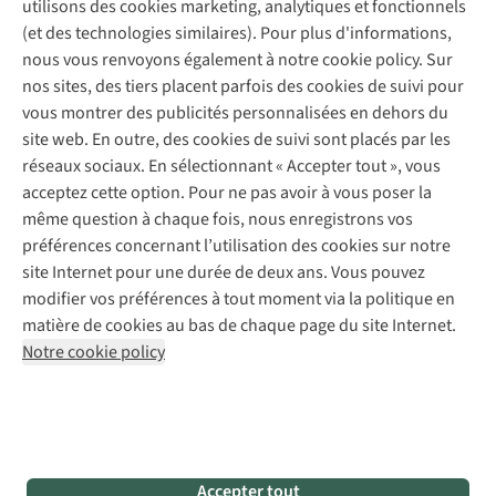
utilisons des cookies marketing, analytiques et fonctionnels
À propos d’A.S.Adventure
Service de lavage
Explore Camp
Contactez-nous
(et des technologies similaires). Pour plus d'informations,
Déclaration d'accessibilité
Entretien de chaussures
Gear Check
nous vous renvoyons également à notre cookie policy. Sur
Réparation de chaussures
Expertise & conseils
nos sites, des tiers placent parfois des cookies de suivi pour
Abonnez-vous à la newsletter
Réparation de vêtements
vous montrer des publicités personnalisées en dehors du
Retouches
site web. En outre, des cookies de suivi sont placés par les
Pour les entreprises
Suivez-nous
réseaux sociaux. En sélectionnant « Accepter tout », vous
acceptez cette option. Pour ne pas avoir à vous poser la
même question à chaque fois, nous enregistrons vos
préférences concernant l’utilisation des cookies sur notre
site Internet pour une durée de deux ans. Vous pouvez
modifier vos préférences à tout moment via la politique en
Mentions légales
Politique de confidentialité
matière de cookies au bas de chaque page du site Internet.
Conditions générales
Cookie Policy
Notre cookie policy
AS Adventure France SAS,
Rue du Vieux Faubourg 14,
F-59000 Lille
team@asadventure.com
+32 (0)3 828 30 15
TVA FR52.529.478.943
Accepter tout