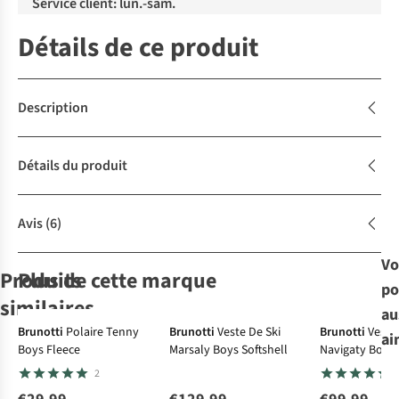
Service client: lun.-sam.
Détails de ce produit
Description
Détails du produit
Avis
(6)
Vo
Produits
Plus de cette marque
po
similaires
au
Brunotti
Polaire Tenny
Brunotti
Veste De Ski
Brunotti
Veste
ai
Boys Fleece
Marsaly Boys Softshell
Navigaty Boys
Color Kids
Brunotti
Protest
Protest
Polaire
Polaire
Jacket
2
Polaire Color
Polaire Tenny
Reperfecty Jr
Reperfecty Jr
Kids - Fleece
Boys Fleece
1/4 Zip Active
1/4 Zip Active