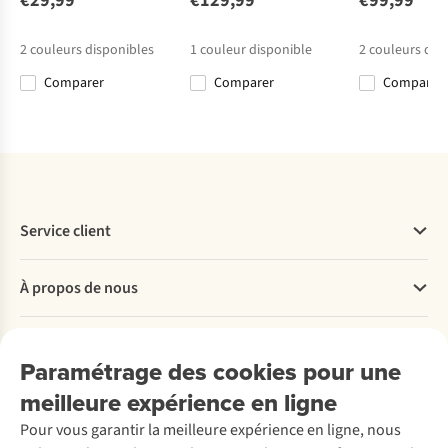
€29,99
€129,99
€99,99
2
1
1
Pulli -
Top
Top
€27,95
€29,99
€27,99
€27,99
Colorblock
2
couleurs disponibles
1
couleur disponible
2
couleurs dis
Comparer
Comparer
Comparer
Comparer
Comparer
Comparer
Comparer
Service client
Questions fréquentes
À propos de nous
Commander
Payer
Travailler chez A.S.Adventure
Nos services
Livraison
Explore More
Paramétrage des cookies pour une
Retourner
Entreprise responsable
Location / Location sports d’hiver
meilleure expérience en ligne
Rétractation d'une commande
Découvrez
À propos d’Ayacucho
Seconde-main
Entretien & réparations
Pour vous garantir la meilleure expérience en ligne, nous
Nos magasins
Entretien de ski
A.S.Magazine
Garantie