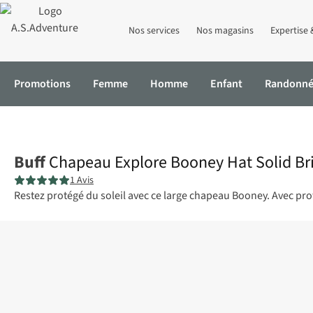
Nos services
Nos magasins
Expertise 
Promotions
Femme
Homme
Enfant
Randonn
Accueil
Chapeau Explore Booney Hat Solid Brindle
Buff
Chapeau Explore Booney Hat Solid Br
1 Avis
Restez protégé du soleil avec ce large chapeau Booney. Avec prot