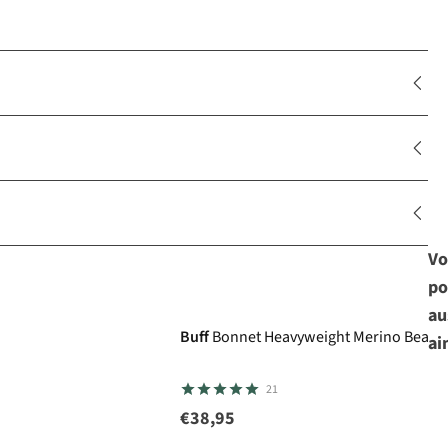
Vo
po
Avis d'experts
au
Buff
Bonnet Heavyweight Merino Beanie
ai
21
€38,95