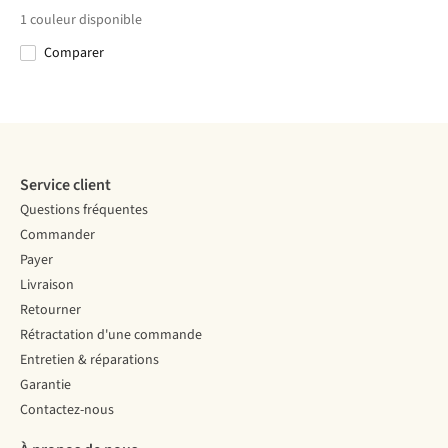
€39,95
€45,00
€45,00
€45,00
Brimmer
1
couleur disponible
Comparer
Comparer
Comparer
Comparer
Comparer
Service client
Questions fréquentes
Commander
Payer
Livraison
Retourner
Rétractation d'une commande
Entretien & réparations
Garantie
Contactez-nous