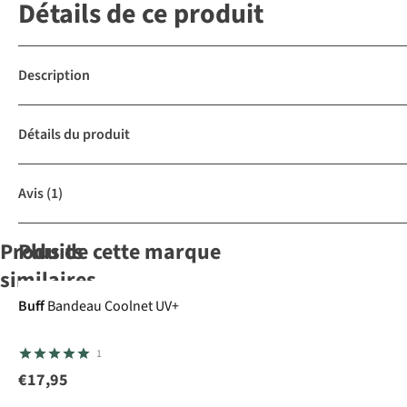
Détails de ce produit
Description
Détails du produit
Avis
(1)
Produits
Plus de cette marque
similaires
Gore-Tex
Buff
Bandeau Coolnet UV+
Jack Wolfskin
Trekmates
The North
Trekmates
1
Chapeau
Chapeau
Face
Chapeau
Chapeau
Travel
Borneo Hat
Horizon
Crookstone
€17,95
32
2
18
12
Breeze
Gore-Tex