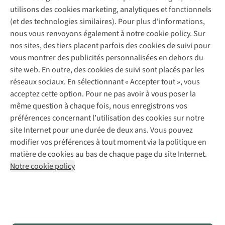
Entretien de ski
A.S.Magazine
Garantie
utilisons des cookies marketing, analytiques et fonctionnels
À propos d’A.S.Adventure
Service de lavage
Explore Camp
Contactez-nous
(et des technologies similaires). Pour plus d'informations,
Déclaration d'accessibilité
Entretien de chaussures
Gear Check
nous vous renvoyons également à notre cookie policy. Sur
Réparation de chaussures
Expertise & conseils
nos sites, des tiers placent parfois des cookies de suivi pour
Abonnez-vous à la newsletter
Réparation de vêtements
vous montrer des publicités personnalisées en dehors du
Retouches
site web. En outre, des cookies de suivi sont placés par les
Pour les entreprises
Suivez-nous
réseaux sociaux. En sélectionnant « Accepter tout », vous
acceptez cette option. Pour ne pas avoir à vous poser la
même question à chaque fois, nous enregistrons vos
préférences concernant l’utilisation des cookies sur notre
site Internet pour une durée de deux ans. Vous pouvez
modifier vos préférences à tout moment via la politique en
Mentions légales
Politique de confidentialité
matière de cookies au bas de chaque page du site Internet.
Conditions générales
Cookie Policy
Notre cookie policy
AS Adventure France SAS,
Rue du Vieux Faubourg 14,
F-59000 Lille
team@asadventure.com
+32 (0)3 828 30 15
TVA FR52.529.478.943