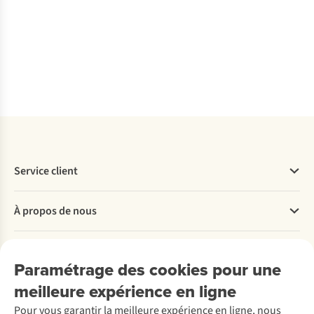
MIPS
MIPS
MIPS
MIPS
MIPS
Comparer
Comparer
Comparer
Comparer
Comparer
Service client
Questions fréquentes
À propos de nous
Commander
Payer
Travailler chez A.S.Adventure
Nos services
Livraison
Explore More
Paramétrage des cookies pour une
Retourner
Entreprise responsable
Location / Location sports d’hiver
meilleure expérience en ligne
Rétractation d'une commande
Découvrez
À propos d’Ayacucho
Seconde-main
Entretien & réparations
Pour vous garantir la meilleure expérience en ligne, nous
Nos magasins