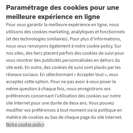
Livraison
Explore More
Paramétrage des cookies pour une
Retourner
Entreprise responsable
Location / Location sports d’hiver
meilleure expérience en ligne
Rétractation d'une commande
Découvrez
À propos d’Ayacucho
Seconde-main
Entretien & réparations
Pour vous garantir la meilleure expérience en ligne, nous
Nos magasins
Entretien de ski
A.S.Magazine
Garantie
utilisons des cookies marketing, analytiques et fonctionnels
À propos d’A.S.Adventure
Service de lavage
Explore Camp
Contactez-nous
(et des technologies similaires). Pour plus d'informations,
Déclaration d'accessibilité
Entretien de chaussures
Gear Check
nous vous renvoyons également à notre cookie policy. Sur
Réparation de chaussures
Expertise & conseils
nos sites, des tiers placent parfois des cookies de suivi pour
Abonnez-vous à la newsletter
Réparation de vêtements
vous montrer des publicités personnalisées en dehors du
Retouches
site web. En outre, des cookies de suivi sont placés par les
Pour les entreprises
Suivez-nous
réseaux sociaux. En sélectionnant « Accepter tout », vous
acceptez cette option. Pour ne pas avoir à vous poser la
même question à chaque fois, nous enregistrons vos
préférences concernant l’utilisation des cookies sur notre
site Internet pour une durée de deux ans. Vous pouvez
modifier vos préférences à tout moment via la politique en
Mentions légales
Politique de confidentialité
matière de cookies au bas de chaque page du site Internet.
Conditions générales
Cookie Policy
Notre cookie policy