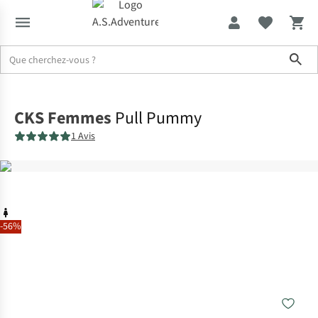
Sho
Accueil
CKS Femmes
Pull Pummy
1 Avis
-56%