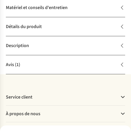
Matériel et conseils d'entretien
Détails du produit
Description
Avis
(1)
Service client
Questions fréquentes
À propos de nous
Commander
Payer
Travailler chez A.S.Adventure
Nos services