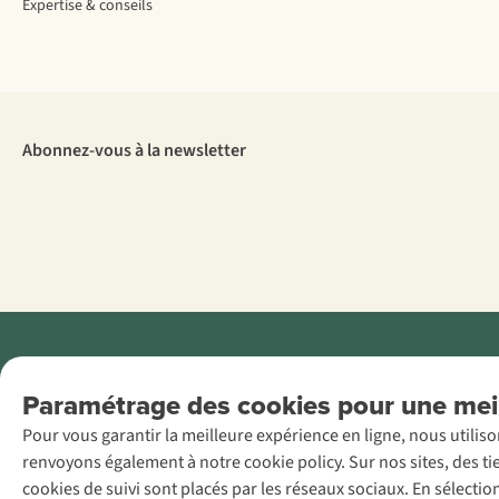
Expertise & conseils
Abonnez-vous à la newsletter
Menti
Paramétrage des cookies pour une meil
AS Adventure
Pour vous garantir la meilleure expérience en ligne, nous utilis
France SAS,
renvoyons également à notre cookie policy. Sur nos sites, des ti
Rue du Vieux
cookies de suivi sont placés par les réseaux sociaux. En sélecti
Faubourg 14, F-