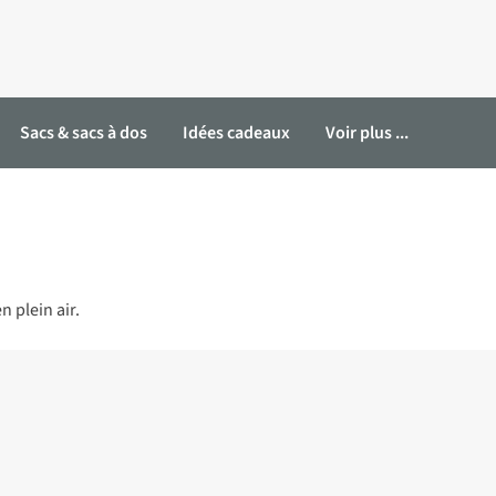
Sacs & sacs à dos
Idées cadeaux
Voir plus ...
 plein air.