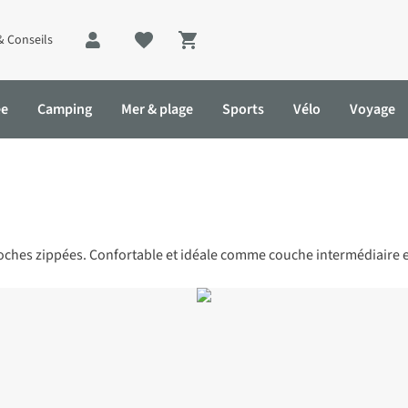
& Conseils
Shopping cart
ée
Camping
Mer & plage
Sports
Vélo
Voyage
oches zippées. Confortable et idéale comme couche intermédiaire en