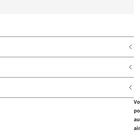
Vo
po
au
ai