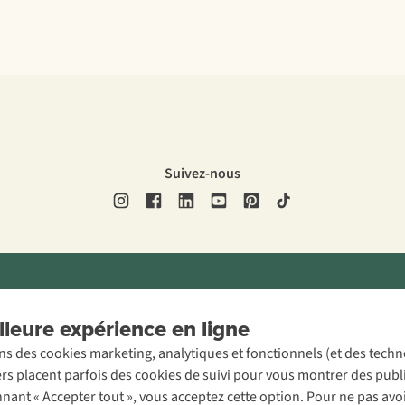
Suivez-nous
ons légales
Politique de confidentialité
Conditions générales
Cookie 
leure expérience en ligne
ons des cookies marketing, analytiques et fonctionnels (et des tech
ers placent parfois des cookies de suivi pour vous montrer des publ
onnant « Accepter tout », vous acceptez cette option. Pour ne pas a