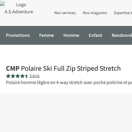
Nos services
Nos magasins
Expertise 
Promotions
Femme
Homme
Enfant
Randonn
Accueil
Polaire Ski Full Zip Striped Stretch
CMP
Polaire Ski Full Zip Striped Stretch
3 Avis
Polaire homme légère en 4-way stretch avec poche poitrine et p