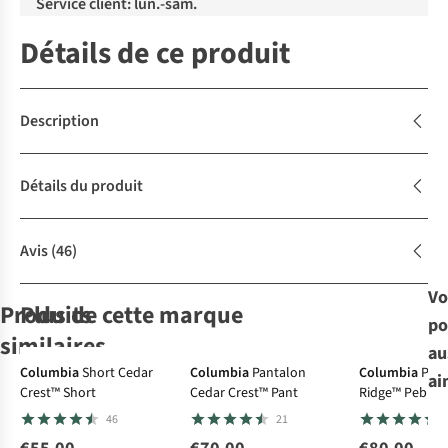
Service client: lun.-sam.
Détails de ce produit
Description
Détails du produit
Avis
(46)
Vo
Produits
Plus de cette marque
po
similaires
au
Ultraléger
-30%
Columbia
Short Cedar
Columbia
Pantalon
Columbia
Pola
ai
Crest™ Short
Cedar Crest™ Pant
Ridge™ Pebble
Jack Wolfskin
Sherpa
Jack Wolfskin
The North Face
Short
Full Snap
46
21
Short Pico Trail
Ghoral Short
Short Prelight
Short W
Shorts W
Trail Shorts W
Aphrodite Arise