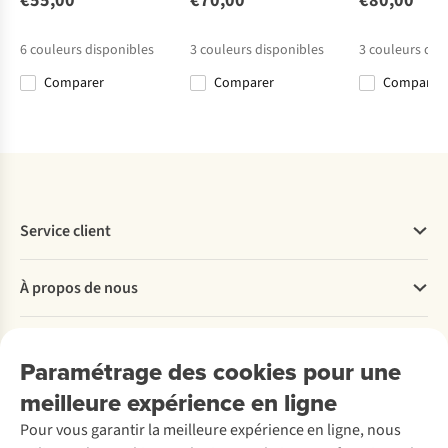
€55,00
€70,00
€80,00
6
2
3 Short
€75,00
€80,00
€80,00
€60,00
6
couleurs disponibles
3
couleurs disponibles
3
couleurs dis
€56,00
Comparer
Comparer
Comparer
Comparer
Comparer
Comparer
Comparer
Service client
Questions fréquentes
À propos de nous
Commander
Payer
Travailler chez A.S.Adventure
Nos services
Livraison
Explore More
Paramétrage des cookies pour une
Retourner
Entreprise responsable
Location / Location sports d’hiver
meilleure expérience en ligne
Rétractation d'une commande
Découvrez
À propos d’Ayacucho
Seconde-main
Entretien & réparations
Pour vous garantir la meilleure expérience en ligne, nous
Nos magasins
Entretien de ski
A.S.Magazine
Garantie