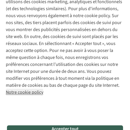
utilisons des cookies marketing, analytiques et fonctionnels
À propos d’A.S.Adventure
Service de lavage
Explore Camp
Contactez-nous
(et des technologies similaires). Pour plus d'informations,
Déclaration d'accessibilité
Entretien de chaussures
Gear Check
nous vous renvoyons également à notre cookie policy. Sur
Réparation de chaussures
Expertise & conseils
nos sites, des tiers placent parfois des cookies de suivi pour
Abonnez-vous à la newsletter
Réparation de vêtements
vous montrer des publicités personnalisées en dehors du
Retouches
site web. En outre, des cookies de suivi sont placés par les
Pour les entreprises
Suivez-nous
réseaux sociaux. En sélectionnant « Accepter tout », vous
acceptez cette option. Pour ne pas avoir à vous poser la
même question à chaque fois, nous enregistrons vos
préférences concernant l’utilisation des cookies sur notre
site Internet pour une durée de deux ans. Vous pouvez
modifier vos préférences à tout moment via la politique en
Mentions légales
Politique de confidentialité
matière de cookies au bas de chaque page du site Internet.
Conditions générales
Cookie Policy
Notre cookie policy
AS Adventure France SAS,
Rue du Vieux Faubourg 14,
F-59000 Lille
team@asadventure.com
+32 (0)3 828 30 15
TVA FR52.529.478.943
Accepter tout