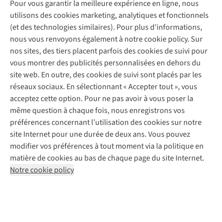
Pour vous garantir la meilleure expérience en ligne, nous
Nos magasins
Entretien de ski
A.S.Magazine
Garantie
utilisons des cookies marketing, analytiques et fonctionnels
À propos d’A.S.Adventure
Service de lavage
Explore Camp
Contactez-nous
(et des technologies similaires). Pour plus d'informations,
Déclaration d'accessibilité
Entretien de chaussures
Gear Check
nous vous renvoyons également à notre cookie policy. Sur
Réparation de chaussures
Expertise & conseils
nos sites, des tiers placent parfois des cookies de suivi pour
Abonnez-vous à la newsletter
Réparation de vêtements
vous montrer des publicités personnalisées en dehors du
Retouches
site web. En outre, des cookies de suivi sont placés par les
Pour les entreprises
Suivez-nous
réseaux sociaux. En sélectionnant « Accepter tout », vous
acceptez cette option. Pour ne pas avoir à vous poser la
même question à chaque fois, nous enregistrons vos
préférences concernant l’utilisation des cookies sur notre
site Internet pour une durée de deux ans. Vous pouvez
modifier vos préférences à tout moment via la politique en
Mentions légales
Politique de confidentialité
matière de cookies au bas de chaque page du site Internet.
Conditions générales
Cookie Policy
Notre cookie policy
AS Adventure France SAS,
Rue du Vieux Faubourg 14,
F-59000 Lille
team@asadventure.com
+32 (0)3 828 30 15
TVA FR52.529.478.943