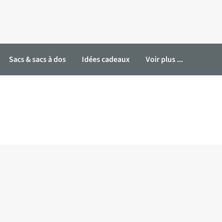
Sacs & sacs à dos
Idées cadeaux
Voir plus ...