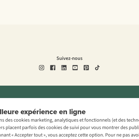
Suivez-nous
ons légales
Politique de confidentialité
Conditions générales
Cookie 
leure expérience en ligne
ons des cookies marketing, analytiques et fonctionnels (et des tech
ers placent parfois des cookies de suivi pour vous montrer des publ
onnant « Accepter tout », vous acceptez cette option. Pour ne pas a