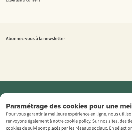
Expertise & conseils
Abonnez-vous à la newsletter
Menti
Paramétrage des cookies pour une meil
AS Adventure
Pour vous garantir la meilleure expérience en ligne, nous utilis
France SAS,
renvoyons également à notre cookie policy. Sur nos sites, des ti
Rue du Vieux
cookies de suivi sont placés par les réseaux sociaux. En sélecti
Faubourg 14, F-