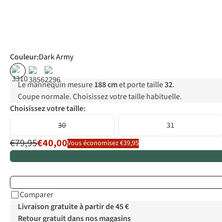
Couleur
:
Dark Army
%
%
%
Le mannequin mesure
188 cm
et porte taille
32
.
Coupe normale. Choisissez votre taille habituelle.
Choisissez votre taille:
30
31
€79,95
€40,00
Vous économisez €39,95
Comparer
Livraison gratuite à partir de 45 €
Retour gratuit dans nos magasins