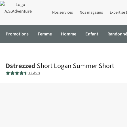
Nos services
Nos magasins
Expertise 
Promotions
Femme
Homme
Enfant
Randonn
Accueil
Short Logan Summer Short
Dstrezzed
Short Logan Summer Short
12 Avis