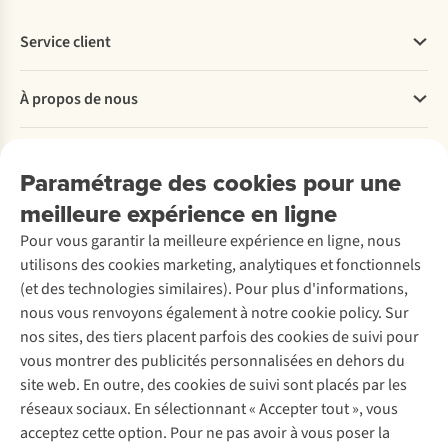
Service client
Questions fréquentes
À propos de nous
Commander
Payer
Travailler chez A.S.Adventure
Nos services
Livraison
Explore More
Paramétrage des cookies pour une
Retourner
Entreprise responsable
Location / Location sports d’hiver
meilleure expérience en ligne
Rétractation d'une commande
Découvrez
À propos d’Ayacucho
Seconde-main
Entretien & réparations
Pour vous garantir la meilleure expérience en ligne, nous
Nos magasins
Entretien de ski
A.S.Magazine
Garantie
utilisons des cookies marketing, analytiques et fonctionnels
À propos d’A.S.Adventure
Service de lavage
Explore Camp
Contactez-nous
(et des technologies similaires). Pour plus d'informations,
Déclaration d'accessibilité
Entretien de chaussures
Gear Check
nous vous renvoyons également à notre cookie policy. Sur
Réparation de chaussures
Expertise & conseils
nos sites, des tiers placent parfois des cookies de suivi pour
Abonnez-vous à la newsletter
Réparation de vêtements
vous montrer des publicités personnalisées en dehors du
Retouches
site web. En outre, des cookies de suivi sont placés par les
Pour les entreprises
Suivez-nous
réseaux sociaux. En sélectionnant « Accepter tout », vous
acceptez cette option. Pour ne pas avoir à vous poser la