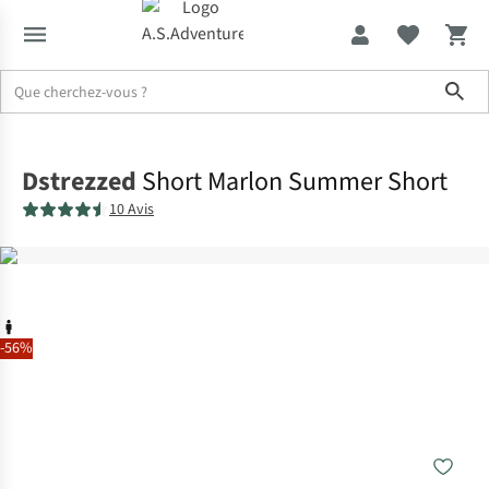
Sho
Accueil
Dstrezzed
Short Marlon Summer Short
10 Avis
-56%