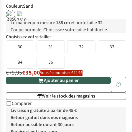
Couleur
:
Sand
%
%
Le mannequin mesure
188 cm
et porte taille
32
.
Coupe normale. Choisissez votre taille habituelle.
Choisissez votre taille:
30
31
32
33
34
36
€79,95
€35,00
Vous économisez €44,95
Ajouter au panier
Voir le stock des magasins
Comparer
Livraison gratuite à partir de 45 €
Retour gratuit dans nos magasins
Retour possible durant 30 jours
Service client: lun.-sam.