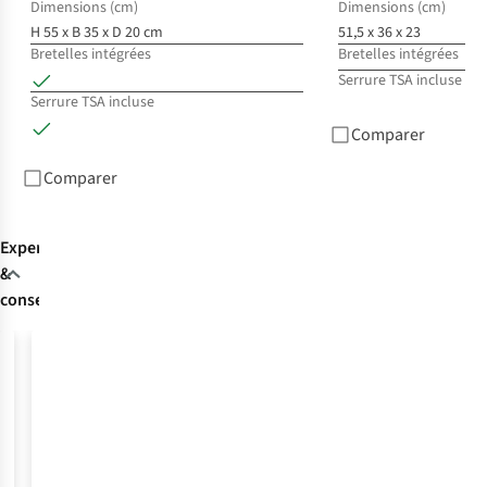
Dimensions (cm)
Dimensions (cm)
H 55 x B 35 x D 20 cm
51,5 x 36 x 23
€1
Bretelles intégrées
Bretelles intégrées
Serrure TSA incluse
3
c
Serrure TSA incluse
dis
Comparer
%
Comparer
Expertise
&
conseils