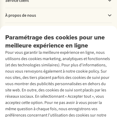
Service client
pour
de
votre
repartir
bagage
plaisir.
Questions fréquentes
en
à
Suivez
À propos de nous
Commander
forme
main
nos
Payer
le
est
conseils
Travailler chez A.S.Adventure
lendemain.
autorisée
pour
Nos services
Livraison
Explore More
Paramétrage des cookies pour une
Vous
selon
vous
Retourner
Entreprise responsable
troquez
les
en
Location / Location sports d’hiver
meilleure expérience en ligne
Rétractation d'une commande
Découvrez
votre
compagnies
débarrasser
À propos d’Ayacucho
Seconde-main
Entretien & réparations
chambre
aériennes
plus
Pour vous garantir la meilleure expérience en ligne, nous
Nos magasins
Entretien de ski
A.S.Magazine
contre
?
rapidement.
Garantie
utilisons des cookies marketing, analytiques et fonctionnels
À propos d’A.S.Adventure
Service de lavage
une
Évitez
Explore Camp
Contactez-nous
(et des technologies similaires). Pour plus d'informations,
Déclaration d'accessibilité
tente
les
Entretien de chaussures
Gear Check
nous vous renvoyons également à notre cookie policy. Sur
?
mauvaises
Réparation de chaussures
Expertise & conseils
Dans
surprises
nos sites, des tiers placent parfois des cookies de suivi pour
Abonnez-vous à la newsletter
Réparation de vêtements
ce
à
vous montrer des publicités personnalisées en dehors du
Retouches
cas,
la
site web. En outre, des cookies de suivi sont placés par les
mieux
porte
Pour les entreprises
Suivez-nous
réseaux sociaux. En sélectionnant « Accepter tout », vous
vaut
d’embarquement
acceptez cette option. Pour ne pas avoir à vous poser la
choisir
grâce
le
à
même question à chaque fois, nous enregistrons vos
sac
nos
préférences concernant l’utilisation des cookies sur notre