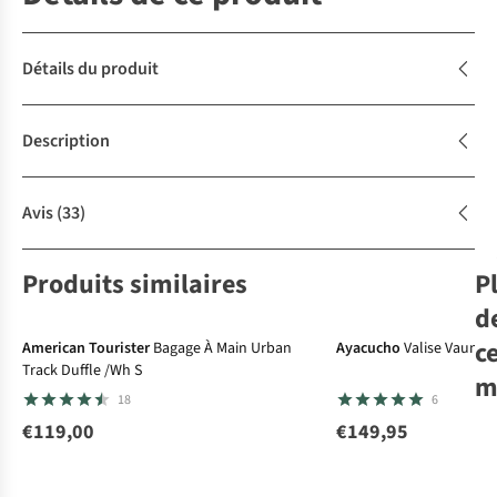
Détails du produit
Description
Avis
(33)
Produits similaires
P
Le choix A.S.Adventure
d
c
American Tourister
Bagage À Main Urban
Ayacucho
Valise Vaunu 
Track Duffle /Wh S
m
18
6
€119,00
€149,95
Ea
Tra