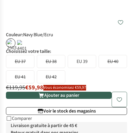
Couleur
:
Navy Blue/Ecru
%
%
Choisissez votre taille:
EU 37
EU 38
EU 39
EU 40
EU 41
EU 42
€119,95
€59,98
Vous économisez €59,97
Ajouter au panier
Voir le stock des magasins
Comparer
Livraison gratuite à partir de 45 €
Retour gratuit dans nos magasins