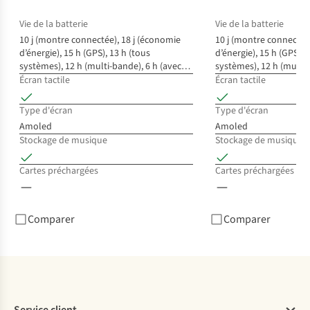
Vie de la batterie
Vie de la batterie
10 j (montre connectée), 18 j (économie
10 j (montre connectée
d’énergie), 15 h (GPS), 13 h (tous
d’énergie), 15 h (GPS), 
systèmes), 12 h (multi-bande), 6 h (avec
systèmes), 12 h (multi-
musique).
musique).
Écran tactile
Écran tactile
Type d'écran
Type d'écran
Amoled
Amoled
Stockage de musique
Stockage de musique
Cartes préchargées
Cartes préchargées
Comparer
Comparer