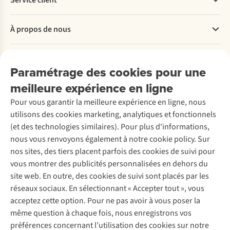
Service client
Questions fréquentes
À propos de nous
Commander
Payer
Travailler chez A.S.Adventure
Nos services
Livraison
Explore More
Paramétrage des cookies pour une
Retourner
Entreprise responsable
Location / Location sports d’hiver
meilleure expérience en ligne
Rétractation d'une commande
Découvrez
À propos d’Ayacucho
Seconde-main
Entretien & réparations
Pour vous garantir la meilleure expérience en ligne, nous
Nos magasins
Entretien de ski
A.S.Magazine
Garantie
utilisons des cookies marketing, analytiques et fonctionnels
À propos d’A.S.Adventure
Service de lavage
Explore Camp
Contactez-nous
(et des technologies similaires). Pour plus d'informations,
Déclaration d'accessibilité
Entretien de chaussures
Gear Check
nous vous renvoyons également à notre cookie policy. Sur
Réparation de chaussures
Expertise & conseils
nos sites, des tiers placent parfois des cookies de suivi pour
Abonnez-vous à la newsletter
Réparation de vêtements
vous montrer des publicités personnalisées en dehors du
Retouches
site web. En outre, des cookies de suivi sont placés par les
Pour les entreprises
Suivez-nous
réseaux sociaux. En sélectionnant « Accepter tout », vous
acceptez cette option. Pour ne pas avoir à vous poser la
même question à chaque fois, nous enregistrons vos
préférences concernant l’utilisation des cookies sur notre