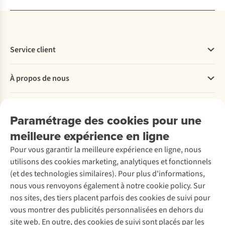
Service client
Questions fréquentes
À propos de nous
Commander
Payer
Travailler chez A.S.Adventure
Nos services
Livraison
Explore More
Paramétrage des cookies pour une
Retourner
Entreprise responsable
Location / Location sports d’hiver
meilleure expérience en ligne
Rétractation d'une commande
Découvrez
À propos d’Ayacucho
Seconde-main
Entretien & réparations
Pour vous garantir la meilleure expérience en ligne, nous
Nos magasins
Entretien de ski
A.S.Magazine
Garantie
utilisons des cookies marketing, analytiques et fonctionnels
À propos d’A.S.Adventure
Service de lavage
Explore Camp
Contactez-nous
(et des technologies similaires). Pour plus d'informations,
Déclaration d'accessibilité
Entretien de chaussures
Gear Check
nous vous renvoyons également à notre cookie policy. Sur
Réparation de chaussures
Expertise & conseils
nos sites, des tiers placent parfois des cookies de suivi pour
Abonnez-vous à la newsletter
Réparation de vêtements
vous montrer des publicités personnalisées en dehors du
Retouches
site web. En outre, des cookies de suivi sont placés par les