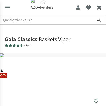
Sho
Accueil
Gola Classics
Baskets Viper
9 Avis
-50%