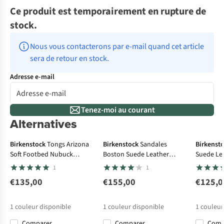
Ce produit est temporairement en rupture de
stock.
Nous vous contacterons par e-mail quand cet article 
sera de retour en stock.
Adresse e-mail
Tenez-moi au courant
Alternatives
Birkenstock
Tongs Arizona
Birkenstock
Sandales
Birkenst
Soft Footbed Nubuck
Boston Suede Leather
Suede Le
Leather
Narrow
1
1
€135,00
€155,00
€125,0
1
couleur disponible
1
couleur disponible
1
couleur
Comparer
Comparer
Com