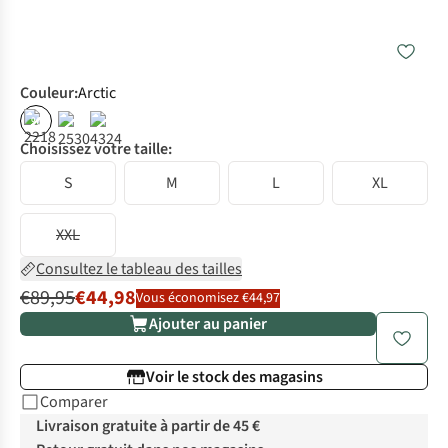
Couleur
:
Arctic
%
Choisissez votre taille:
S
M
L
XL
XXL
Consultez le tableau des tailles
€89,95
€44,98
Vous économisez €44,97
Ajouter au panier
Voir le stock des magasins
Comparer
Livraison gratuite à partir de 45 €