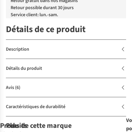
Retour gratuit dans nos magasins
Retour possible durant 30 jours
Service client: lun.-sam.
Détails de ce produit
Description
Détails du produit
Avis
(6)
Caractéristiques de durabilité
Vo
Produits
Plus de cette marque
po