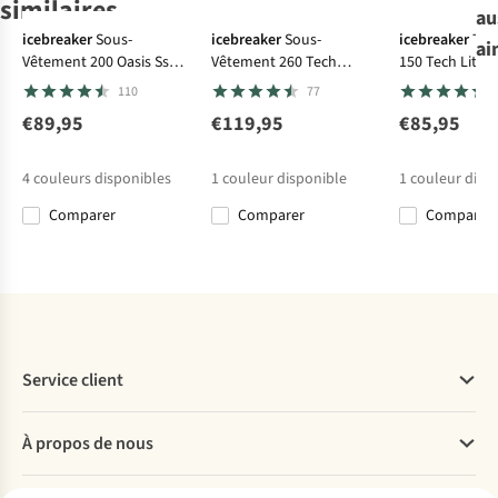
similaires
au
Ultraléger
-30%
icebreaker
Sous-
icebreaker
Sous-
icebreaker
T-S
ai
Vêtement 200 Oasis Ss
Vêtement 260 Tech
150 Tech Lite S
Vaude
Jack Wolfskin
Jack Wolfskin
T-Shirt
Jack Wolfskin
Crewe
Leggings
Peaceful Pass
110
77
Essential Ls Tee
T-Shirt Prelight
T-Shirt Vonnan
T-Shirt Vonnan
Suncool Ls M
Ls T M
Ls T M
€89,95
€119,95
€85,95
10
1
2
2
€58,00
€60,00
€50,00
€50,00
4
couleurs disponibles
1
couleur disponible
1
couleur disp
€40,60
Comparer
Comparer
Comparer
Comparer
Comparer
Comparer
Comparer
Service client
Questions fréquentes
À propos de nous
Commander
Payer
Travailler chez A.S.Adventure