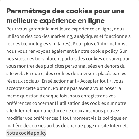
Nos services
Livraison
Explore More
Paramétrage des cookies pour une
Retourner
Entreprise responsable
Location / Location sports d’hiver
meilleure expérience en ligne
Rétractation d'une commande
Découvrez
À propos d’Ayacucho
Seconde-main
Entretien & réparations
Pour vous garantir la meilleure expérience en ligne, nous
Nos magasins
Entretien de ski
A.S.Magazine
Garantie
utilisons des cookies marketing, analytiques et fonctionnels
À propos d’A.S.Adventure
Service de lavage
Explore Camp
Contactez-nous
(et des technologies similaires). Pour plus d'informations,
Déclaration d'accessibilité
Entretien de chaussures
Gear Check
nous vous renvoyons également à notre cookie policy. Sur
Réparation de chaussures
Expertise & conseils
nos sites, des tiers placent parfois des cookies de suivi pour
Abonnez-vous à la newsletter
Réparation de vêtements
vous montrer des publicités personnalisées en dehors du
Retouches
site web. En outre, des cookies de suivi sont placés par les
Pour les entreprises
Suivez-nous
réseaux sociaux. En sélectionnant « Accepter tout », vous
acceptez cette option. Pour ne pas avoir à vous poser la
même question à chaque fois, nous enregistrons vos
préférences concernant l’utilisation des cookies sur notre
site Internet pour une durée de deux ans. Vous pouvez
modifier vos préférences à tout moment via la politique en
Mentions légales
Politique de confidentialité
matière de cookies au bas de chaque page du site Internet.
Conditions générales
Cookie Policy
Notre cookie policy