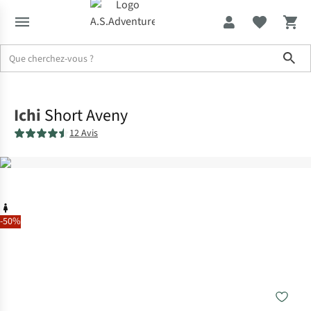
Sho
Accueil
Ichi
Short Aveny
12 Avis
-50%