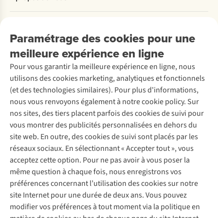
Commander
Payer
Travailler chez A.S.Adventure
Nos services
Livraison
Explore More
Paramétrage des cookies pour une
Retourner
Entreprise responsable
Location / Location sports d’hiver
meilleure expérience en ligne
Rétractation d'une commande
Découvrez
À propos d’Ayacucho
Seconde-main
Entretien & réparations
Pour vous garantir la meilleure expérience en ligne, nous
Nos magasins
Entretien de ski
A.S.Magazine
Garantie
utilisons des cookies marketing, analytiques et fonctionnels
À propos d’A.S.Adventure
Service de lavage
Explore Camp
Contactez-nous
(et des technologies similaires). Pour plus d'informations,
Déclaration d'accessibilité
Entretien de chaussures
Gear Check
nous vous renvoyons également à notre cookie policy. Sur
Réparation de chaussures
Expertise & conseils
nos sites, des tiers placent parfois des cookies de suivi pour
Abonnez-vous à la newsletter
Réparation de vêtements
vous montrer des publicités personnalisées en dehors du
Retouches
site web. En outre, des cookies de suivi sont placés par les
Pour les entreprises
Suivez-nous
réseaux sociaux. En sélectionnant « Accepter tout », vous
acceptez cette option. Pour ne pas avoir à vous poser la
même question à chaque fois, nous enregistrons vos
préférences concernant l’utilisation des cookies sur notre
site Internet pour une durée de deux ans. Vous pouvez
modifier vos préférences à tout moment via la politique en
Mentions légales
Politique de confidentialité