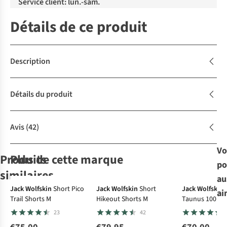
Service client: lun.-sam.
Détails de ce produit
Description
Détails du produit
Avis
(42)
Vo
Produits
Plus de cette marque
po
Le choix A.S.
similaires
au
-30%
-30%
Jack Wolfskin
Short Pico
Jack Wolfskin
Short
Jack Wolfskin
ai
Trail Shorts M
Hikeout Shorts M
Taunus 100 Fz
Ayacucho
Royal Robbins
Ayacucho
Patagonia
Short
23
42
Short
Short M All In
Dale Hiking
Baggies Shorts
Blackwell
Shorts M