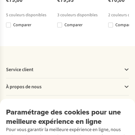
€75,00
€79,95
€70,00
2
37
14
Corduroy
€59,95
€79,95
€49,95
€65,00
Shorts M
5
couleurs disponibles
3
couleurs disponibles
2
couleurs dis
€55,97
€45,50
Comparer
Comparer
Comparer
%
Comparer
Comparer
Comparer
Comparer
Service client
Questions fréquentes
À propos de nous
Commander
Payer
Travailler chez A.S.Adventure
Nos services
Livraison
Explore More
Paramétrage des cookies pour une
Retourner
Entreprise responsable
Location / Location sports d’hiver
meilleure expérience en ligne
Rétractation d'une commande
Découvrez
À propos d’Ayacucho
Seconde-main
Entretien & réparations
Pour vous garantir la meilleure expérience en ligne, nous
Nos magasins
Entretien de ski
A.S.Magazine
Garantie