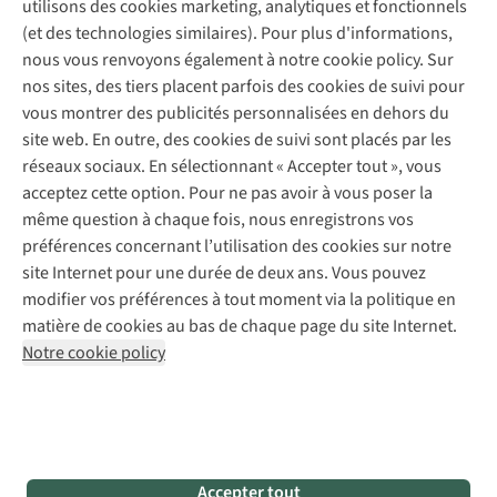
utilisons des cookies marketing, analytiques et fonctionnels
À propos d’A.S.Adventure
Service de lavage
Explore Camp
Contactez-nous
(et des technologies similaires). Pour plus d'informations,
Déclaration d'accessibilité
Entretien de chaussures
Gear Check
nous vous renvoyons également à notre cookie policy. Sur
Réparation de chaussures
Expertise & conseils
nos sites, des tiers placent parfois des cookies de suivi pour
Abonnez-vous à la newsletter
Réparation de vêtements
vous montrer des publicités personnalisées en dehors du
Retouches
site web. En outre, des cookies de suivi sont placés par les
Pour les entreprises
Suivez-nous
réseaux sociaux. En sélectionnant « Accepter tout », vous
acceptez cette option. Pour ne pas avoir à vous poser la
même question à chaque fois, nous enregistrons vos
préférences concernant l’utilisation des cookies sur notre
site Internet pour une durée de deux ans. Vous pouvez
modifier vos préférences à tout moment via la politique en
Mentions légales
Politique de confidentialité
matière de cookies au bas de chaque page du site Internet.
Conditions générales
Cookie Policy
Notre cookie policy
AS Adventure France SAS,
Rue du Vieux Faubourg 14,
F-59000 Lille
team@asadventure.com
+32 (0)3 828 30 15
TVA FR52.529.478.943
Accepter tout