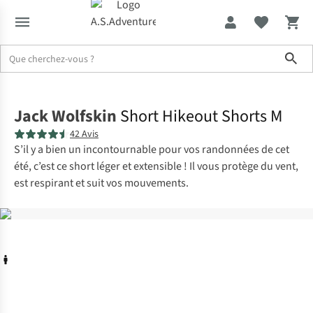
Sho
Accueil
Jack Wolfskin
Short Hikeout Shorts M
42 Avis
S’il y a bien un incontournable pour vos randonnées de cet
été, c’est ce short léger et extensible ! Il vous protège du vent,
est respirant et suit vos mouvements.