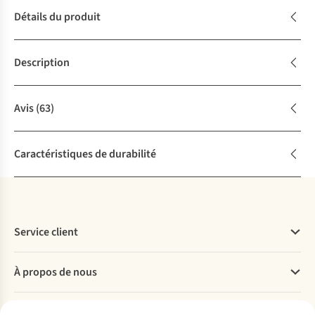
Détails du produit
Description
Avis
(63)
Caractéristiques de durabilité
Service client
Questions fréquentes
À propos de nous
Commander
Payer
Travailler chez A.S.Adventure
Nos services
Livraison