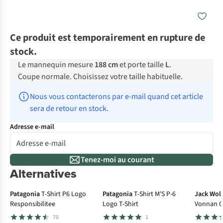
Ce produit est temporairement en rupture de
stock.
Le mannequin mesure
188 cm
et porte taille
L
.
Coupe normale. Choisissez votre taille habituelle.
Nous vous contacterons par e-mail quand cet article 
sera de retour en stock.
Adresse e-mail
Tenez-moi au courant
Alternatives
-3
Patagonia
T-Shirt P6 Logo
Patagonia
T-Shirt M'S P-6
Jack Wolf
Responsibilitee
Logo T-Shirt
Vonnan G
70
1