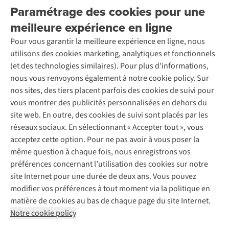
Explore More
Paramétrage des cookies pour une
Retourner
Entreprise responsable
Location / Location sports d’hiver
meilleure expérience en ligne
Rétractation d'une commande
Découvrez
À propos d’Ayacucho
Seconde-main
Entretien & réparations
Pour vous garantir la meilleure expérience en ligne, nous
Nos magasins
Entretien de ski
A.S.Magazine
Garantie
utilisons des cookies marketing, analytiques et fonctionnels
À propos d’A.S.Adventure
Service de lavage
Explore Camp
Contactez-nous
(et des technologies similaires). Pour plus d'informations,
Déclaration d'accessibilité
Entretien de chaussures
Gear Check
nous vous renvoyons également à notre cookie policy. Sur
Réparation de chaussures
Expertise & conseils
nos sites, des tiers placent parfois des cookies de suivi pour
Abonnez-vous à la newsletter
Réparation de vêtements
vous montrer des publicités personnalisées en dehors du
Retouches
site web. En outre, des cookies de suivi sont placés par les
Pour les entreprises
Suivez-nous
réseaux sociaux. En sélectionnant « Accepter tout », vous
acceptez cette option. Pour ne pas avoir à vous poser la
même question à chaque fois, nous enregistrons vos
préférences concernant l’utilisation des cookies sur notre
site Internet pour une durée de deux ans. Vous pouvez
modifier vos préférences à tout moment via la politique en
Mentions légales
Politique de confidentialité
matière de cookies au bas de chaque page du site Internet.
Conditions générales
Cookie Policy
Notre cookie policy