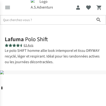
Sho
Accueil
Lafuma
Polo Shift
63 Avis
Le polo SHIFT homme allie look intemporel et tissu DRYWAY
recyclé, léger et respirant. Idéal pour les randonnées actives
ou les journées décontractées.