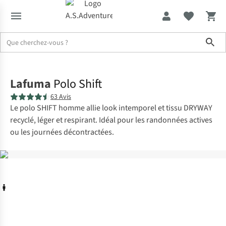
Sho
Accueil
Lafuma
Polo Shift
63 Avis
Le polo SHIFT homme allie look intemporel et tissu DRYWAY
recyclé, léger et respirant. Idéal pour les randonnées actives
ou les journées décontractées.