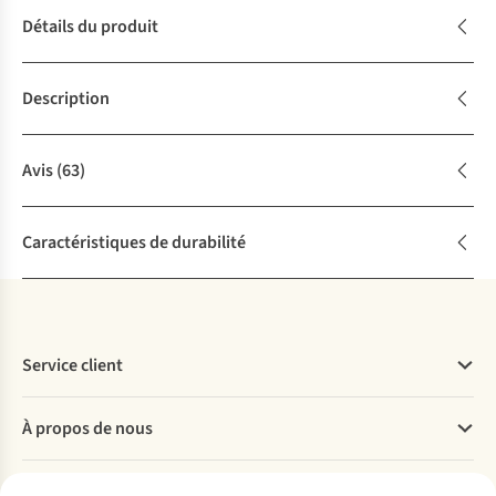
Détails du produit
Description
Avis
(63)
Caractéristiques de durabilité
Service client
Questions fréquentes
À propos de nous
Commander
Payer
Travailler chez A.S.Adventure
Nos services
Livraison