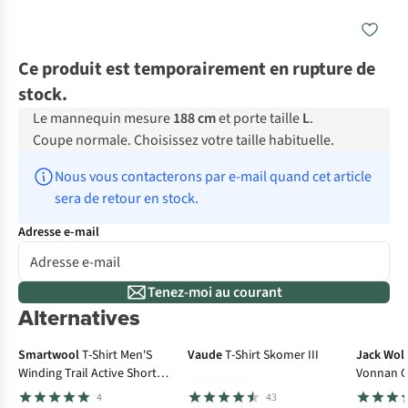
Ce produit est temporairement en rupture de
stock.
Le mannequin mesure
188 cm
et porte taille
L
.
Coupe normale. Choisissez votre taille habituelle.
Nous vous contacterons par e-mail quand cet article 
sera de retour en stock.
Adresse e-mail
Tenez-moi au courant
Alternatives
-50%
-3
Smartwool
T-Shirt Men'S
Vaude
T-Shirt Skomer III
Jack Wolf
Winding Trail Active Short
Vonnan G
Sleeve
4
43