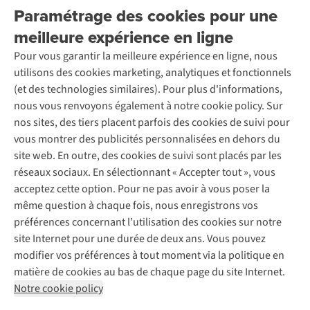
Explore More
Paramétrage des cookies pour une
Retourner
Entreprise responsable
Location / Location sports d’hiver
meilleure expérience en ligne
Rétractation d'une commande
Découvrez
À propos d’Ayacucho
Seconde-main
Entretien & réparations
Pour vous garantir la meilleure expérience en ligne, nous
Nos magasins
Entretien de ski
A.S.Magazine
Garantie
utilisons des cookies marketing, analytiques et fonctionnels
À propos d’A.S.Adventure
Service de lavage
Explore Camp
Contactez-nous
(et des technologies similaires). Pour plus d'informations,
Déclaration d'accessibilité
Entretien de chaussures
Gear Check
nous vous renvoyons également à notre cookie policy. Sur
Réparation de chaussures
Expertise & conseils
nos sites, des tiers placent parfois des cookies de suivi pour
Abonnez-vous à la newsletter
Réparation de vêtements
vous montrer des publicités personnalisées en dehors du
Retouches
site web. En outre, des cookies de suivi sont placés par les
Pour les entreprises
Suivez-nous
réseaux sociaux. En sélectionnant « Accepter tout », vous
acceptez cette option. Pour ne pas avoir à vous poser la
même question à chaque fois, nous enregistrons vos
préférences concernant l’utilisation des cookies sur notre
site Internet pour une durée de deux ans. Vous pouvez
modifier vos préférences à tout moment via la politique en
Mentions légales
Politique de confidentialité
matière de cookies au bas de chaque page du site Internet.
Conditions générales
Cookie Policy
Notre cookie policy