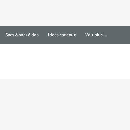
Sacs & sacs à dos
Idées cadeaux
Voir plus ...