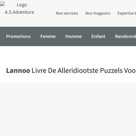
Nos services
Nos magasins
Expertise 
Promotions
Femme
Homme
Enfant
Randonn
Accueil
Livre De Alleridiootste Puzzels Voor Slimme Mensen
Lannoo
Livre De Alleridiootste Puzzels V