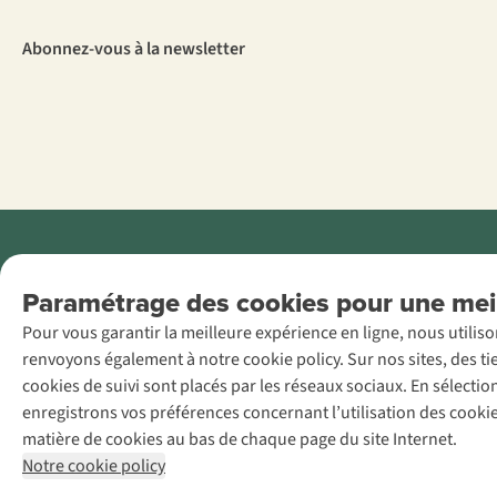
Abonnez-vous à la newsletter
Menti
Paramétrage des cookies pour une meil
AS Adventure
Pour vous garantir la meilleure expérience en ligne, nous utilis
France SAS,
renvoyons également à notre cookie policy. Sur nos sites, des ti
Rue du Vieux
cookies de suivi sont placés par les réseaux sociaux. En sélecti
Faubourg 14, F-
enregistrons vos préférences concernant l’utilisation des cooki
59000 Lille
matière de cookies au bas de chaque page du site Internet.
+32 (0)3 828
Notre cookie policy
30 15