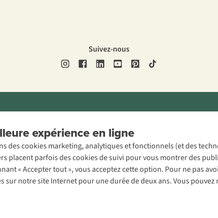
Suivez-nous
ons légales
Politique de confidentialité
Conditions générales
Cookie 
leure expérience en ligne
ons des cookies marketing, analytiques et fonctionnels (et des tech
ers placent parfois des cookies de suivi pour vous montrer des publ
onnant « Accepter tout », vous acceptez cette option. Pour ne pas a
es sur notre site Internet pour une durée de deux ans. Vous pouvez 