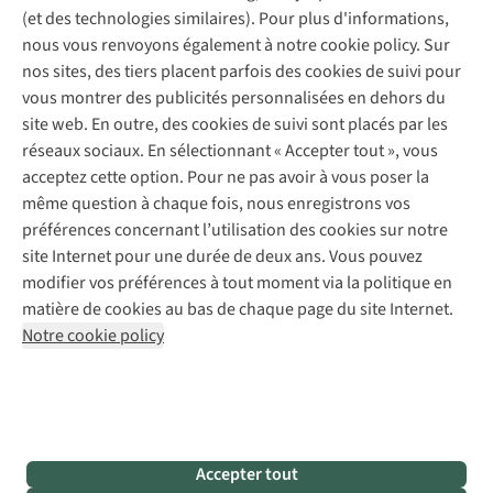
Service de lavage
Explore Camp
Contactez-nous
(et des technologies similaires). Pour plus d'informations,
Déclaration d'accessibilité
Entretien de chaussures
Gear Check
nous vous renvoyons également à notre cookie policy. Sur
Réparation de chaussures
Expertise & conseils
nos sites, des tiers placent parfois des cookies de suivi pour
Abonnez-vous à la newsletter
Réparation de vêtements
vous montrer des publicités personnalisées en dehors du
Retouches
site web. En outre, des cookies de suivi sont placés par les
Pour les entreprises
Suivez-nous
réseaux sociaux. En sélectionnant « Accepter tout », vous
acceptez cette option. Pour ne pas avoir à vous poser la
même question à chaque fois, nous enregistrons vos
préférences concernant l’utilisation des cookies sur notre
site Internet pour une durée de deux ans. Vous pouvez
modifier vos préférences à tout moment via la politique en
Mentions légales
Politique de confidentialité
matière de cookies au bas de chaque page du site Internet.
Conditions générales
Cookie Policy
Notre cookie policy
AS Adventure France SAS,
Rue du Vieux Faubourg 14,
F-59000 Lille
team@asadventure.com
+32 (0)3 828 30 15
TVA FR52.529.478.943
Accepter tout