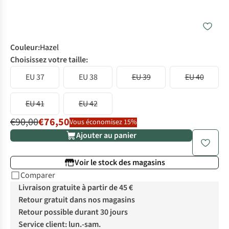
Couleur
:
Hazel
Choisissez votre taille:
EU 37
EU 38
EU 39
EU 40
EU 41
EU 42
€90,00
€76,50
Vous économisez 15%
Ajouter au panier
Voir le stock des magasins
Comparer
Livraison gratuite à partir de 45 €
Retour gratuit dans nos magasins
Retour possible durant 30 jours
Service client: lun.-sam.