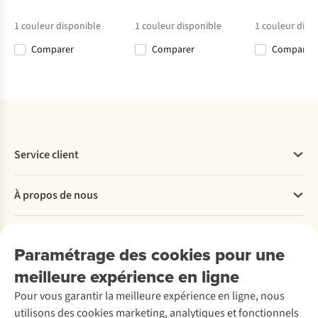
€90,00
€109,95
€67,96
€90,00
1
couleur disponible
1
couleur disponible
1
couleur disp
Comparer
Comparer
Comparer
Comparer
Comparer
Comparer
Comparer
Service client
Questions fréquentes
À propos de nous
Commander
Payer
Travailler chez A.S.Adventure
Nos services
Livraison
Explore More
Paramétrage des cookies pour une
Retourner
Entreprise responsable
Location / Location sports d’hiver
meilleure expérience en ligne
Rétractation d'une commande
Découvrez
À propos d’Ayacucho
Seconde-main
Entretien & réparations
Pour vous garantir la meilleure expérience en ligne, nous
Nos magasins
Entretien de ski
A.S.Magazine
Garantie
utilisons des cookies marketing, analytiques et fonctionnels
À propos d’A.S.Adventure