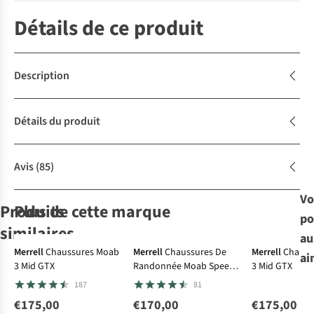
Détails de ce produit
Description
Détails du produit
Avis
(85)
Vo
Produits
Plus de cette marque
po
Gore-Tex
Gore-Tex
Gore-Te
similaires
Le choix
au
A.S.Adventure
Merrell
Chaussures Moab
Merrell
Chaussures De
Merrell
Chauss
ai
3 Mid GTX
Randonnée Moab Speed
3 Mid GTX
Teva
Keen
Sandales
Teva
Teva
Sandales
Sandales
Sandales
2 GTX
187
81
Terra Fi Lite
Whisper Lite
Hurricane Xlt2
Hydratrek
Wms
Sandal
€175,00
€170,00
€175,00
179
3
72
1