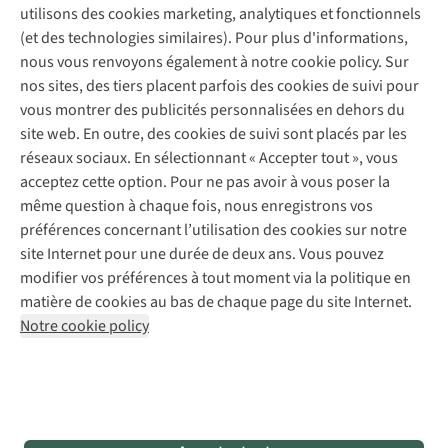
A.S.Magazine
Garantie
utilisons des cookies marketing, analytiques et fonctionnels
À propos d’A.S.Adventure
Service de lavage
Explore Camp
Contactez-nous
(et des technologies similaires). Pour plus d'informations,
Déclaration d'accessibilité
Entretien de chaussures
Gear Check
nous vous renvoyons également à notre cookie policy. Sur
Réparation de chaussures
Expertise & conseils
nos sites, des tiers placent parfois des cookies de suivi pour
Abonnez-vous à la newsletter
Réparation de vêtements
vous montrer des publicités personnalisées en dehors du
Retouches
site web. En outre, des cookies de suivi sont placés par les
Pour les entreprises
Suivez-nous
réseaux sociaux. En sélectionnant « Accepter tout », vous
acceptez cette option. Pour ne pas avoir à vous poser la
même question à chaque fois, nous enregistrons vos
préférences concernant l’utilisation des cookies sur notre
site Internet pour une durée de deux ans. Vous pouvez
modifier vos préférences à tout moment via la politique en
Mentions légales
Politique de confidentialité
matière de cookies au bas de chaque page du site Internet.
Conditions générales
Cookie Policy
Notre cookie policy
AS Adventure France SAS,
Rue du Vieux Faubourg 14,
F-59000 Lille
team@asadventure.com
+32 (0)3 828 30 15
TVA FR52.529.478.943