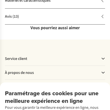
Matériel et caractéristiques
Avis
(13)
Vous pourriez aussi aimer
Service client
Questions fréquentes
À propos de nous
Commander
Payer
Travailler chez A.S.Adventure
Nos services
Livraison
Explore More
Paramétrage des cookies pour une
Retourner
Entreprise responsable
Location / Location sports d’hiver
meilleure expérience en ligne
Rétractation d'une commande
Découvrez
À propos d’Ayacucho
Seconde-main
Entretien & réparations
Pour vous garantir la meilleure expérience en ligne, nous
Nos magasins
Entretien de ski