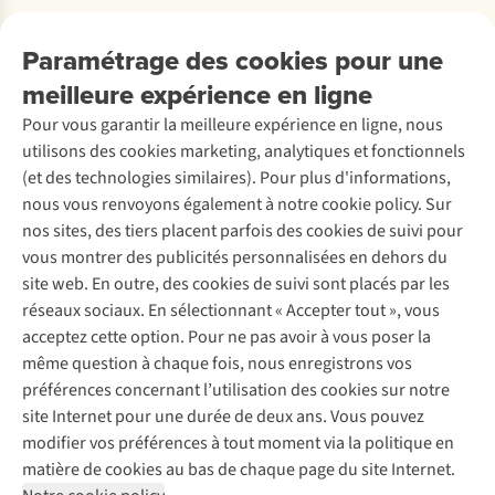
Payer
Travailler chez A.S.Adventure
Nos services
Livraison
Explore More
Paramétrage des cookies pour une
Retourner
Entreprise responsable
Location / Location sports d’hiver
meilleure expérience en ligne
Rétractation d'une commande
Découvrez
À propos d’Ayacucho
Seconde-main
Entretien & réparations
Pour vous garantir la meilleure expérience en ligne, nous
Nos magasins
Entretien de ski
A.S.Magazine
Garantie
utilisons des cookies marketing, analytiques et fonctionnels
À propos d’A.S.Adventure
Service de lavage
Explore Camp
Contactez-nous
(et des technologies similaires). Pour plus d'informations,
Déclaration d'accessibilité
Entretien de chaussures
Gear Check
nous vous renvoyons également à notre cookie policy. Sur
Réparation de chaussures
Expertise & conseils
nos sites, des tiers placent parfois des cookies de suivi pour
Abonnez-vous à la newsletter
Réparation de vêtements
vous montrer des publicités personnalisées en dehors du
Retouches
site web. En outre, des cookies de suivi sont placés par les
Pour les entreprises
Suivez-nous
réseaux sociaux. En sélectionnant « Accepter tout », vous
acceptez cette option. Pour ne pas avoir à vous poser la
même question à chaque fois, nous enregistrons vos
préférences concernant l’utilisation des cookies sur notre
site Internet pour une durée de deux ans. Vous pouvez
modifier vos préférences à tout moment via la politique en
Mentions légales
Politique de confidentialité
matière de cookies au bas de chaque page du site Internet.
Conditions générales
Cookie Policy