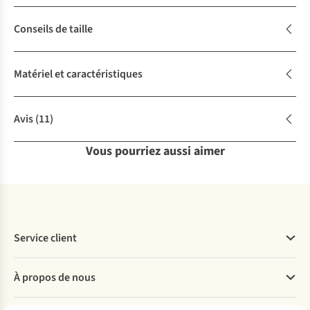
Conseils de taille
Matériel et caractéristiques
Avis
(11)
Vous pourriez aussi aimer
Service client
Questions fréquentes
À propos de nous
Commander
Payer
Travailler chez A.S.Adventure