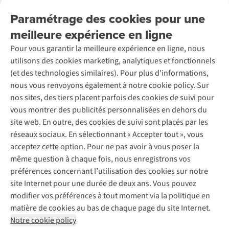
Nos services
Livraison
Explore More
Paramétrage des cookies pour une
Retourner
Entreprise responsable
Location / Location sports d’hiver
meilleure expérience en ligne
Rétractation d'une commande
Découvrez
À propos d’Ayacucho
Seconde-main
Entretien & réparations
Pour vous garantir la meilleure expérience en ligne, nous
Nos magasins
Entretien de ski
A.S.Magazine
Garantie
utilisons des cookies marketing, analytiques et fonctionnels
À propos d’A.S.Adventure
Service de lavage
Explore Camp
Contactez-nous
(et des technologies similaires). Pour plus d'informations,
Déclaration d'accessibilité
Entretien de chaussures
Gear Check
nous vous renvoyons également à notre cookie policy. Sur
Réparation de chaussures
Expertise & conseils
nos sites, des tiers placent parfois des cookies de suivi pour
Abonnez-vous à la newsletter
Réparation de vêtements
vous montrer des publicités personnalisées en dehors du
Retouches
site web. En outre, des cookies de suivi sont placés par les
Pour les entreprises
Suivez-nous
réseaux sociaux. En sélectionnant « Accepter tout », vous
acceptez cette option. Pour ne pas avoir à vous poser la
même question à chaque fois, nous enregistrons vos
préférences concernant l’utilisation des cookies sur notre
site Internet pour une durée de deux ans. Vous pouvez
modifier vos préférences à tout moment via la politique en
Mentions légales
Politique de confidentialité
matière de cookies au bas de chaque page du site Internet.
Conditions générales
Cookie Policy
Notre cookie policy