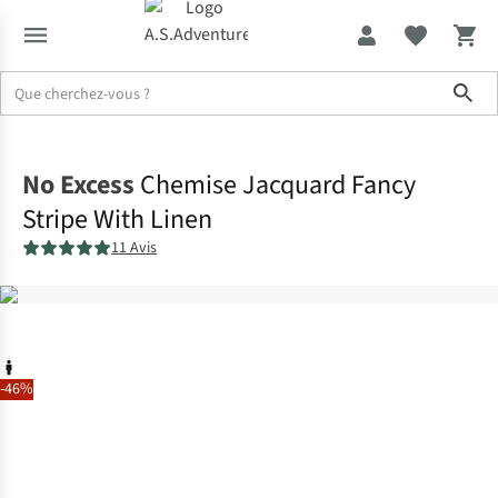
Sho
Accueil
No Excess
Chemise Jacquard Fancy
Stripe With Linen
11 Avis
-46%