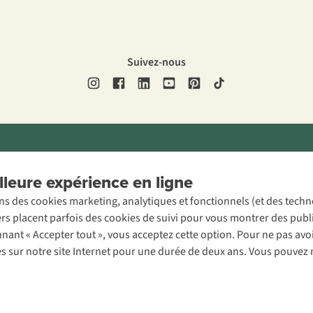
Suivez-nous
ons légales
Politique de confidentialité
Conditions générales
Cookie 
leure expérience en ligne
ons des cookies marketing, analytiques et fonctionnels (et des tech
ers placent parfois des cookies de suivi pour vous montrer des publ
onnant « Accepter tout », vous acceptez cette option. Pour ne pas a
es sur notre site Internet pour une durée de deux ans. Vous pouvez 