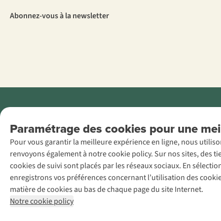
Abonnez-vous à la newsletter
Menti
Paramétrage des cookies pour une meil
AS Adventure
Pour vous garantir la meilleure expérience en ligne, nous utilis
France SAS,
renvoyons également à notre cookie policy. Sur nos sites, des ti
Rue du Vieux
cookies de suivi sont placés par les réseaux sociaux. En sélecti
Faubourg 14, F-
enregistrons vos préférences concernant l’utilisation des cooki
59000 Lille
matière de cookies au bas de chaque page du site Internet.
+32 (0)3 828
Notre cookie policy
30 15
team@asadventure.com