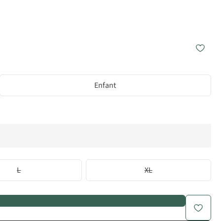
Enfant
L
XL