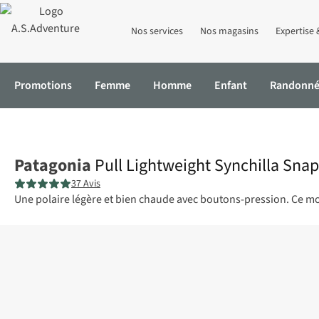
Nos services
Nos magasins
Expertise 
Promotions
Femme
Homme
Enfant
Randonn
Accueil
Pull Lightweight Synchilla Snap-T Pullover
Patagonia
Pull Lightweight Synchilla Snap
37 Avis
Une polaire légère et bien chaude avec boutons-pression. Ce m