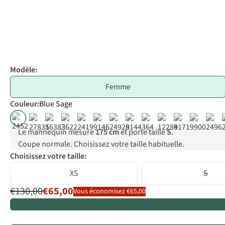
Modèle:
Femme
Couleur
:
Blue Sage
%
Le mannequin mesure
175 cm
et porte taille
S
.
Coupe normale. Choisissez votre taille habituelle.
Choisissez votre taille:
XS
S
€130,00
€65,00
Vous économisez €65,00