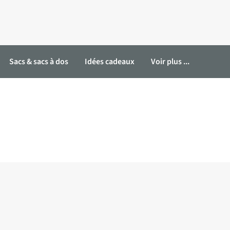
Sacs & sacs à dos
Idées cadeaux
Voir plus ...