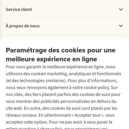
Service client
Questions fréquentes
À propos de nous
Commander
Payer
Travailler chez A.S.Adventure
Nos services
Livraison
Explore More
Paramétrage des cookies pour une
Retourner
Entreprise responsable
Location / Location sports d’hiver
meilleure expérience en ligne
Rétractation d'une commande
Découvrez
À propos d’Ayacucho
Seconde-main
Entretien & réparations
Pour vous garantir la meilleure expérience en ligne, nous
Nos magasins
Entretien de ski
A.S.Magazine
Garantie
utilisons des cookies marketing, analytiques et fonctionnels
À propos d’A.S.Adventure
Service de lavage
Explore Camp
Contactez-nous
(et des technologies similaires). Pour plus d'informations,
Déclaration d'accessibilité
Entretien de chaussures
Gear Check
nous vous renvoyons également à notre cookie policy. Sur
Réparation de chaussures
Expertise & conseils
nos sites, des tiers placent parfois des cookies de suivi pour
Abonnez-vous à la newsletter
Réparation de vêtements
vous montrer des publicités personnalisées en dehors du
Retouches
site web. En outre, des cookies de suivi sont placés par les
Pour les entreprises
Suivez-nous
réseaux sociaux. En sélectionnant « Accepter tout », vous
acceptez cette option. Pour ne pas avoir à vous poser la