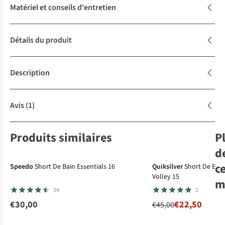
Matériel et conseils d'entretien
Détails du produit
Description
Avis
(1)
Produits similaires
P
-50%
d
c
Speedo
Short De Bain Essentials 16
Quiksilver
Short De Bain
Volley 15
m
54
2
Sh
€30,00
€22,50
€45,00
Qui
Lyc