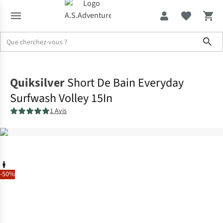
Sho
Accueil
Quiksilver
Short De Bain Everyday
Surfwash Volley 15In
1 Avis
-50%