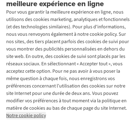
meilleure expérience en ligne
Rétractation d'une commande
Découvrez
À propos d’Ayacucho
Seconde-main
Entretien & réparations
Pour vous garantir la meilleure expérience en ligne, nous
Nos magasins
Entretien de ski
A.S.Magazine
Garantie
utilisons des cookies marketing, analytiques et fonctionnels
À propos d’A.S.Adventure
Service de lavage
Explore Camp
Contactez-nous
(et des technologies similaires). Pour plus d'informations,
Déclaration d'accessibilité
Entretien de chaussures
Gear Check
nous vous renvoyons également à notre cookie policy. Sur
Réparation de chaussures
Expertise & conseils
nos sites, des tiers placent parfois des cookies de suivi pour
Abonnez-vous à la newsletter
Réparation de vêtements
vous montrer des publicités personnalisées en dehors du
Retouches
site web. En outre, des cookies de suivi sont placés par les
Pour les entreprises
Suivez-nous
réseaux sociaux. En sélectionnant « Accepter tout », vous
acceptez cette option. Pour ne pas avoir à vous poser la
même question à chaque fois, nous enregistrons vos
préférences concernant l’utilisation des cookies sur notre
site Internet pour une durée de deux ans. Vous pouvez
modifier vos préférences à tout moment via la politique en
Mentions légales
Politique de confidentialité
matière de cookies au bas de chaque page du site Internet.
Conditions générales
Cookie Policy
Notre cookie policy
AS Adventure France SAS,
Rue du Vieux Faubourg 14,
F-59000 Lille
team@asadventure.com
+32 (0)3 828 30 15