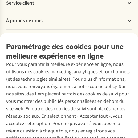
Service client
Questions fréquentes
À propos de nous
Commander
Payer
Travailler chez A.S.Adventure
Nos services
Livraison
Explore More
Paramétrage des cookies pour une
Retourner
Entreprise responsable
Location / Location sports d’hiver
meilleure expérience en ligne
Rétractation d'une commande
Découvrez
À propos d’Ayacucho
Seconde-main
Entretien & réparations
Pour vous garantir la meilleure expérience en ligne, nous
Nos magasins
Entretien de ski
A.S.Magazine
Garantie
utilisons des cookies marketing, analytiques et fonctionnels
À propos d’A.S.Adventure
Service de lavage
Explore Camp
Contactez-nous
(et des technologies similaires). Pour plus d'informations,
Déclaration d'accessibilité
Entretien de chaussures
Gear Check
nous vous renvoyons également à notre cookie policy. Sur
Réparation de chaussures
Expertise & conseils
nos sites, des tiers placent parfois des cookies de suivi pour
Abonnez-vous à la newsletter
Réparation de vêtements
vous montrer des publicités personnalisées en dehors du
Retouches
site web. En outre, des cookies de suivi sont placés par les
Pour les entreprises
Suivez-nous
réseaux sociaux. En sélectionnant « Accepter tout », vous
acceptez cette option. Pour ne pas avoir à vous poser la
même question à chaque fois, nous enregistrons vos