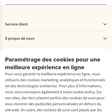
Service client
Questions fréquentes
À propos de nous
Commander
Payer
Travailler chez A.S.Adventure
Nos services
Livraison
Explore More
Paramétrage des cookies pour une
Retourner
Entreprise responsable
Location / Location sports d’hiver
meilleure expérience en ligne
Rétractation d'une commande
Découvrez
À propos d’Ayacucho
Seconde-main
Entretien & réparations
Pour vous garantir la meilleure expérience en ligne, nous
Nos magasins
Entretien de ski
A.S.Magazine
Garantie
utilisons des cookies marketing, analytiques et fonctionnels
À propos d’A.S.Adventure
Service de lavage
Explore Camp
Contactez-nous
(et des technologies similaires). Pour plus d'informations,
Déclaration d'accessibilité
Entretien de chaussures
Gear Check
nous vous renvoyons également à notre cookie policy. Sur
Réparation de chaussures
Expertise & conseils
nos sites, des tiers placent parfois des cookies de suivi pour
Abonnez-vous à la newsletter
Réparation de vêtements
vous montrer des publicités personnalisées en dehors du
Retouches
site web. En outre, des cookies de suivi sont placés par les