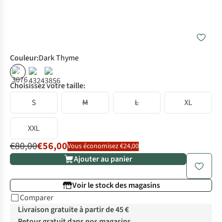
Couleur
:
Dark Thyme
%
Choisissez votre taille:
S
M
L
XL
XXL
€80,00
€56,00
Vous économisez €24,00
Ajouter au panier
Voir le stock des magasins
Comparer
Livraison gratuite à partir de 45 €
Retour gratuit dans nos magasins