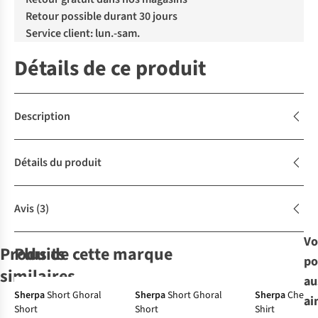
Retour possible durant 30 jours
Service client: lun.-sam.
Détails de ce produit
Description
Détails du produit
Avis
(3)
Vo
Produits
Plus de cette marque
po
similaires
au
-30%
Sherpa
Short Ghoral
Sherpa
Short Ghoral
Sherpa
Chemis
ai
Short
Short
Shirt
Jack Wolfskin
Jack Wolfskin
The North Face
Jack Wolfskin