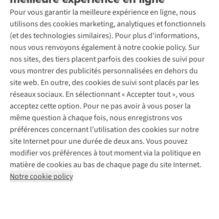
Seconde-main
Entretien & réparations
Pour vous garantir la meilleure expérience en ligne, nous
Nos magasins
Entretien de ski
A.S.Magazine
Garantie
utilisons des cookies marketing, analytiques et fonctionnels
À propos d’A.S.Adventure
Service de lavage
Explore Camp
Contactez-nous
(et des technologies similaires). Pour plus d'informations,
Déclaration d'accessibilité
Entretien de chaussures
Gear Check
nous vous renvoyons également à notre cookie policy. Sur
Réparation de chaussures
Expertise & conseils
nos sites, des tiers placent parfois des cookies de suivi pour
Abonnez-vous à la newsletter
Réparation de vêtements
vous montrer des publicités personnalisées en dehors du
Retouches
site web. En outre, des cookies de suivi sont placés par les
Pour les entreprises
Suivez-nous
réseaux sociaux. En sélectionnant « Accepter tout », vous
acceptez cette option. Pour ne pas avoir à vous poser la
même question à chaque fois, nous enregistrons vos
préférences concernant l’utilisation des cookies sur notre
site Internet pour une durée de deux ans. Vous pouvez
modifier vos préférences à tout moment via la politique en
Mentions légales
Politique de confidentialité
matière de cookies au bas de chaque page du site Internet.
Conditions générales
Cookie Policy
Notre cookie policy
AS Adventure France SAS,
Rue du Vieux Faubourg 14,
F-59000 Lille
team@asadventure.com
+32 (0)3 828 30 15
TVA FR52.529.478.943