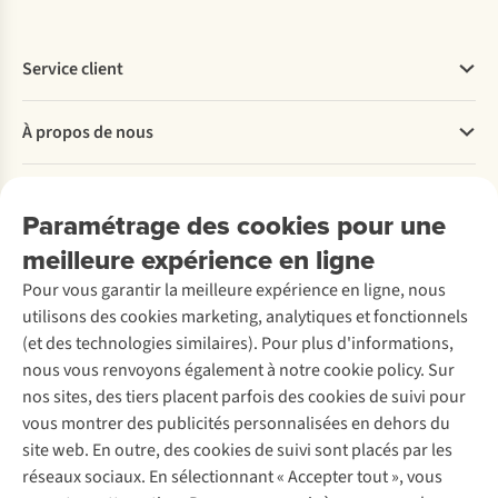
fonctionne
en
soit
vacances
Casi
?
trek
à
d’été
partage
la
?
ses
Service client
plage
Passionnée
meilleurs
ou
de
conseils
Questions fréquentes
lors
montagne,
pour
À propos de nous
Commander
de
Tine
votre
Payer
vos
est
première
Travailler chez A.S.Adventure
sorties
partie
randonnée
Nos services
Livraison
Explore More
Paramétrage des cookies pour une
en
dans
de
Retourner
Entreprise responsable
plein
le
plusieurs
Location / Location sports d’hiver
meilleure expérience en ligne
Rétractation d'une commande
Découvrez
air.
Tyrol
jours.
À propos d’Ayacucho
Seconde-main
Entretien & réparations
Mais
du
Au
Pour vous garantir la meilleure expérience en ligne, nous
Nos magasins
Entretien de ski
A.S.Magazine
comment
Sud,
programme
Garantie
utilisons des cookies marketing, analytiques et fonctionnels
À propos d’A.S.Adventure
Service de lavage
fonctionnent-
la
:
Explore Camp
Contactez-nous
(et des technologies similaires). Pour plus d'informations,
Déclaration d'accessibilité
ils
province
alimentation,
Entretien de chaussures
Gear Check
nous vous renvoyons également à notre cookie policy. Sur
exactement
la
navigation
Réparation de chaussures
Expertise & conseils
?
plus
et
nos sites, des tiers placent parfois des cookies de suivi pour
Abonnez-vous à la newsletter
Réparation de vêtements
Nous
septentrionale
préparation
vous montrer des publicités personnalisées en dehors du
Retouches
vous
de
mentale.
site web. En outre, des cookies de suivi sont placés par les
aidons
l’Italie,
Pour les entreprises
Suivez-nous
réseaux sociaux. En sélectionnant « Accepter tout », vous
à
pour