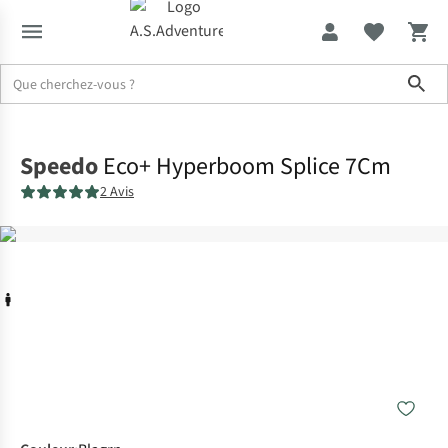
Sho
Accueil
Speedo
Eco+ Hyperboom Splice 7Cm
2 Avis