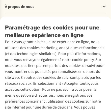
Questions fréquentes
À propos de nous
Commander
Payer
Travailler chez A.S.Adventure
Nos services
Livraison
Explore More
Paramétrage des cookies pour une
Retourner
Entreprise responsable
Location / Location sports d’hiver
meilleure expérience en ligne
Rétractation d'une commande
Découvrez
À propos d’Ayacucho
Seconde-main
Entretien & réparations
Pour vous garantir la meilleure expérience en ligne, nous
Nos magasins
Entretien de ski
A.S.Magazine
Garantie
utilisons des cookies marketing, analytiques et fonctionnels
À propos d’A.S.Adventure
Service de lavage
Explore Camp
Contactez-nous
(et des technologies similaires). Pour plus d'informations,
Déclaration d'accessibilité
Entretien de chaussures
Gear Check
nous vous renvoyons également à notre cookie policy. Sur
Réparation de chaussures
Expertise & conseils
nos sites, des tiers placent parfois des cookies de suivi pour
Abonnez-vous à la newsletter
Réparation de vêtements
vous montrer des publicités personnalisées en dehors du
Retouches
site web. En outre, des cookies de suivi sont placés par les
Pour les entreprises
Suivez-nous
réseaux sociaux. En sélectionnant « Accepter tout », vous
acceptez cette option. Pour ne pas avoir à vous poser la
même question à chaque fois, nous enregistrons vos
préférences concernant l’utilisation des cookies sur notre
site Internet pour une durée de deux ans. Vous pouvez