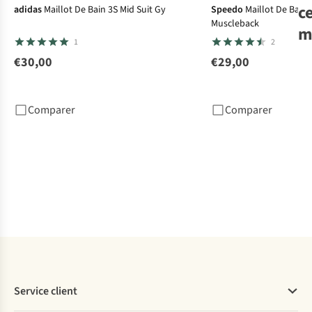
c
adidas
Maillot De Bain 3S Mid Suit Gy
Speedo
Maillot De Bain
Muscleback
m
1
2
€30,00
€29,00
Sp
De 
Pl
Comparer
Comparer
Mu
€2
1
c
dis
Service client