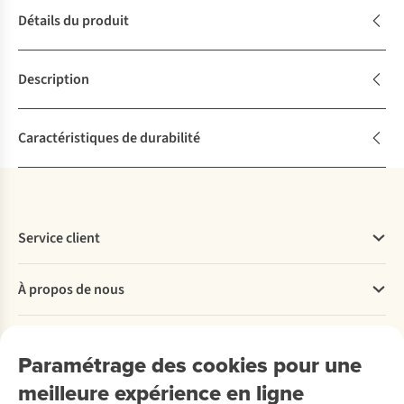
Détails du produit
Description
Caractéristiques de durabilité
Service client
Questions fréquentes
À propos de nous
Commander
Payer
Travailler chez A.S.Adventure
Nos services
Livraison
Explore More
Paramétrage des cookies pour une
Retourner
Entreprise responsable
Location / Location sports d’hiver
meilleure expérience en ligne
Rétractation d'une commande
Découvrez
À propos d’Ayacucho
Seconde-main