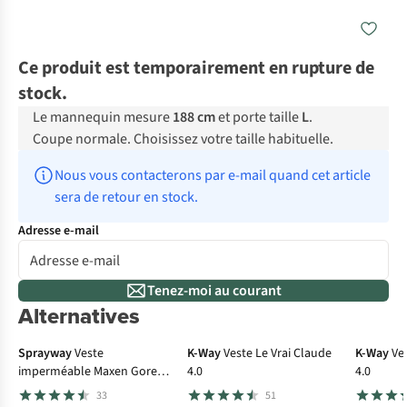
Ce produit est temporairement en rupture de
stock.
Le mannequin mesure
188 cm
et porte taille
L
.
Coupe normale. Choisissez votre taille habituelle.
Nous vous contacterons par e-mail quand cet article 
sera de retour en stock.
Adresse e-mail
Tenez-moi au courant
Alternatives
-50%
Gore-Tex
Sprayway
Veste
K-Way
Veste Le Vrai Claude
K-Way
Ve
imperméable Maxen Gore-
4.0
4.0
Tex Jacket
33
51