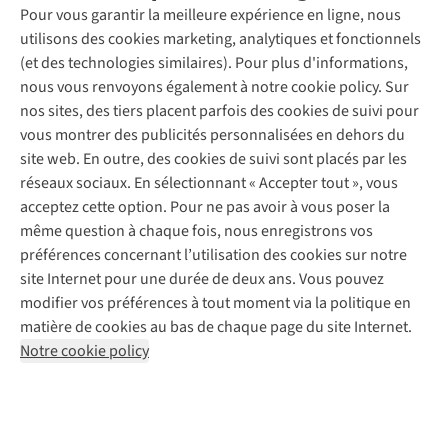
Entretien & réparations
Pour vous garantir la meilleure expérience en ligne, nous
Nos magasins
Entretien de ski
A.S.Magazine
Garantie
utilisons des cookies marketing, analytiques et fonctionnels
À propos d’A.S.Adventure
Service de lavage
Explore Camp
Contactez-nous
(et des technologies similaires). Pour plus d'informations,
Déclaration d'accessibilité
Entretien de chaussures
Gear Check
nous vous renvoyons également à notre cookie policy. Sur
Réparation de chaussures
Expertise & conseils
nos sites, des tiers placent parfois des cookies de suivi pour
Abonnez-vous à la newsletter
Réparation de vêtements
vous montrer des publicités personnalisées en dehors du
Retouches
site web. En outre, des cookies de suivi sont placés par les
Pour les entreprises
Suivez-nous
réseaux sociaux. En sélectionnant « Accepter tout », vous
acceptez cette option. Pour ne pas avoir à vous poser la
même question à chaque fois, nous enregistrons vos
préférences concernant l’utilisation des cookies sur notre
site Internet pour une durée de deux ans. Vous pouvez
modifier vos préférences à tout moment via la politique en
Mentions légales
Politique de confidentialité
matière de cookies au bas de chaque page du site Internet.
Conditions générales
Cookie Policy
Notre cookie policy
AS Adventure France SAS,
Rue du Vieux Faubourg 14,
F-59000 Lille
team@asadventure.com
+32 (0)3 828 30 15
TVA FR52.529.478.943