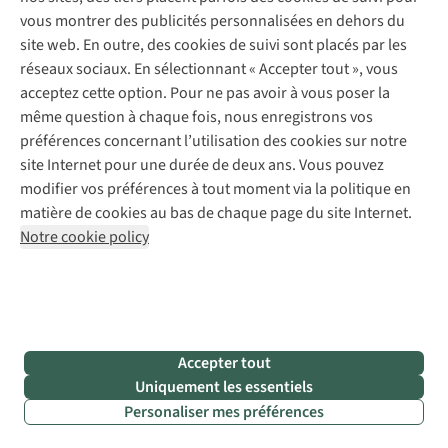
Abonnez-vous à la newsletter
Réparation de vêtements
vous montrer des publicités personnalisées en dehors du
Retouches
site web. En outre, des cookies de suivi sont placés par les
Pour les entreprises
Suivez-nous
réseaux sociaux. En sélectionnant « Accepter tout », vous
acceptez cette option. Pour ne pas avoir à vous poser la
même question à chaque fois, nous enregistrons vos
préférences concernant l’utilisation des cookies sur notre
site Internet pour une durée de deux ans. Vous pouvez
modifier vos préférences à tout moment via la politique en
Mentions légales
Politique de confidentialité
matière de cookies au bas de chaque page du site Internet.
Conditions générales
Cookie Policy
Notre cookie policy
AS Adventure France SAS,
Rue du Vieux Faubourg 14,
F-59000 Lille
team@asadventure.com
+32 (0)3 828 30 15
TVA FR52.529.478.943
Accepter tout
Uniquement les essentiels
Personaliser mes préférences