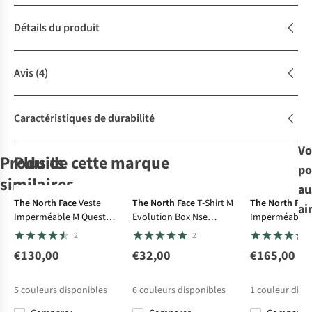
Détails du produit
Avis
(4)
Caractéristiques de durabilité
Vo
Produits
Plus de cette marque
po
Le choix A.S.Adventure
similaires
au
-30%
The North Face
Veste
The North Face
T-Shirt M
The North Fac
ai
Imperméable M Quest
Evolution Box Nse
Imperméable 
Jack Wolfskin
Jack Wolfskin
The North Face
Jack Wolfskin
Mono Jacket
Regular Short Sleeve
Jacket
2
2
Short Pico Trail
Short Pico Trail
Short M
Short Ridge
Shorts M
Shorts M
Exploration
Hike Shorts M
€130,00
€32,00
€165,00
23
23
3
Short
€75,00
€74,95
€80,00
€100,00
5
couleurs disponibles
6
couleurs disponibles
1
couleur disp
€70,00