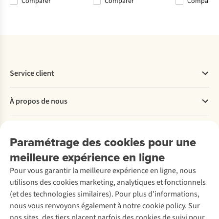
Comparer
Comparer
Comparer
Comparer
Comparer
Comparer
Comparer
Service client
Questions fréquentes
À propos de nous
Commander
Payer
Travailler chez A.S.Adventure
Nos services
Livraison
Explore More
Paramétrage des cookies pour une
Retourner
Entreprise responsable
Location / Location sports d’hiver
meilleure expérience en ligne
Rétractation d'une commande
Découvrez
À propos d’Ayacucho
Seconde-main
Entretien & réparations
Pour vous garantir la meilleure expérience en ligne, nous
Nos magasins
Entretien de ski
A.S.Magazine
Garantie
utilisons des cookies marketing, analytiques et fonctionnels
À propos d’A.S.Adventure
Service de lavage
Explore Camp
Contactez-nous
(et des technologies similaires). Pour plus d'informations,
Déclaration d'accessibilité
Entretien de chaussures
Gear Check
nous vous renvoyons également à notre cookie policy. Sur
Réparation de chaussures
Expertise & conseils
nos sites, des tiers placent parfois des cookies de suivi pour