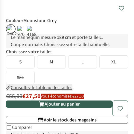
Couleur
:
Moonstone Grey
%
Le mannequin mesure
189 cm
et porte taille
L
.
Coupe normale. Choisissez votre taille habituelle.
Choisissez votre taille:
S
M
L
XL
XXL
Consultez le tableau des tailles
€55,00
€27,50
Vous économisez €27,50
Ajouter au panier
Voir le stock des magasins
Comparer