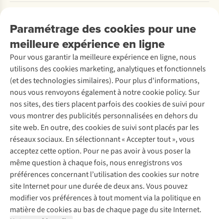
Payer
Travailler chez A.S.Adventure
Nos services
Livraison
Explore More
Paramétrage des cookies pour une
Retourner
Entreprise responsable
Location / Location sports d’hiver
meilleure expérience en ligne
Rétractation d'une commande
Découvrez
À propos d’Ayacucho
Seconde-main
Entretien & réparations
Pour vous garantir la meilleure expérience en ligne, nous
Nos magasins
Entretien de ski
A.S.Magazine
Garantie
utilisons des cookies marketing, analytiques et fonctionnels
À propos d’A.S.Adventure
Service de lavage
Explore Camp
Contactez-nous
(et des technologies similaires). Pour plus d'informations,
Déclaration d'accessibilité
Entretien de chaussures
Gear Check
nous vous renvoyons également à notre cookie policy. Sur
Réparation de chaussures
Expertise & conseils
nos sites, des tiers placent parfois des cookies de suivi pour
Abonnez-vous à la newsletter
Réparation de vêtements
vous montrer des publicités personnalisées en dehors du
Retouches
site web. En outre, des cookies de suivi sont placés par les
Pour les entreprises
Suivez-nous
réseaux sociaux. En sélectionnant « Accepter tout », vous
acceptez cette option. Pour ne pas avoir à vous poser la
même question à chaque fois, nous enregistrons vos
préférences concernant l’utilisation des cookies sur notre
site Internet pour une durée de deux ans. Vous pouvez
modifier vos préférences à tout moment via la politique en
Mentions légales
Politique de confidentialité
matière de cookies au bas de chaque page du site Internet.
Conditions générales
Cookie Policy