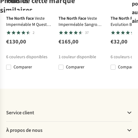
Produits
Plus de cette marque
po
Le choix A.S.Adventure
similaires
au
Ultraléger
Ultraléger
The North Face
Veste
The North Face
Veste
The North Fac
ai
Imperméable M Quest
Imperméable Sangro
Evolution Box
Jack Wolfskin
Smartwool
Jack Wolfskin
Jack Wolfskin
T-
Mono Jacket
Jacket
Regular Short 
2
37
T-Shirt Prelight
Shirt Active
T-Shirt Vonnan
T-Shirt Vonnan
Suncool Ls M
Ultralite Ls
Ls T M
Ls T M
€130,00
€165,00
€32,00
1
2
2
€60,00
€69,95
€50,00
€50,00
6
couleurs disponibles
1
couleur disponible
6
couleurs dis
Comparer
Comparer
Comparer
Comparer
Comparer
Comparer
Comparer
Service client
Questions fréquentes
À propos de nous
Commander