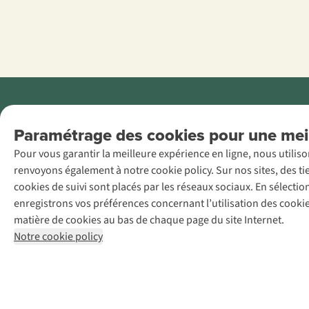
Menti
Paramétrage des cookies pour une meil
AS Adventure
Pour vous garantir la meilleure expérience en ligne, nous utilis
France SAS,
renvoyons également à notre cookie policy. Sur nos sites, des ti
Rue du Vieux
cookies de suivi sont placés par les réseaux sociaux. En sélecti
Faubourg 14, F-
enregistrons vos préférences concernant l’utilisation des cooki
59000 Lille
matière de cookies au bas de chaque page du site Internet.
+32 (0)3 828
Notre cookie policy
30 15
team@asadventure.com
TVA
FR52.529.478.943