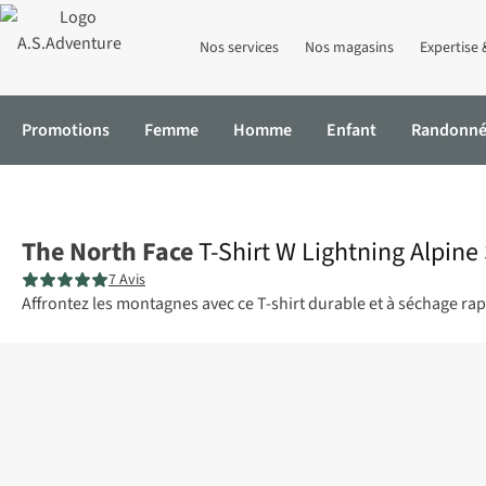
Nos services
Nos magasins
Expertise 
Promotions
Femme
Homme
Enfant
Randonn
Accueil
T-Shirt W Lightning Alpine S/S
The North Face
T-Shirt W Lightning Alpine
7 Avis
Affrontez les montagnes avec ce T-shirt durable et à séchage ra