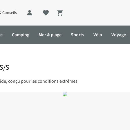
& Conseils
Shopping cart
ée
Camping
Mer & plage
Sports
Vélo
Voyage
 S/S
pide, conçu pour les conditions extrêmes.