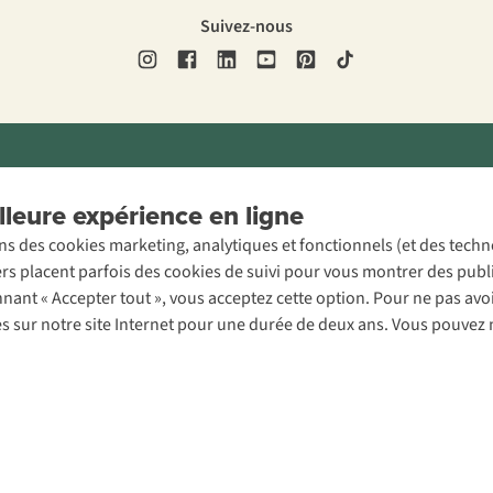
Suivez-nous
ons légales
Politique de confidentialité
Conditions générales
Cookie 
leure expérience en ligne
ons des cookies marketing, analytiques et fonctionnels (et des tech
ers placent parfois des cookies de suivi pour vous montrer des publ
onnant « Accepter tout », vous acceptez cette option. Pour ne pas a
es sur notre site Internet pour une durée de deux ans. Vous pouvez 