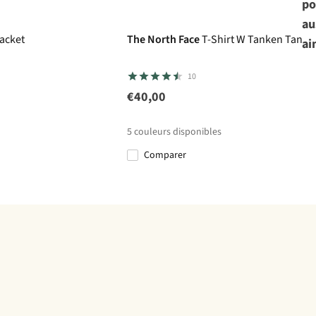
po
au
acket
The North Face
T-Shirt W Tanken Tank -
ai
10
€40,00
5
couleurs disponibles
Comparer
%