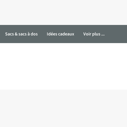
Sacs & sacs à dos
Idées cadeaux
Voir plus ...