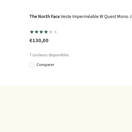
Le choix A.S.Adventure
The North Face
Veste Imperméable W Quest Mono J
6
€130,00
7
couleurs disponibles
Comparer
%