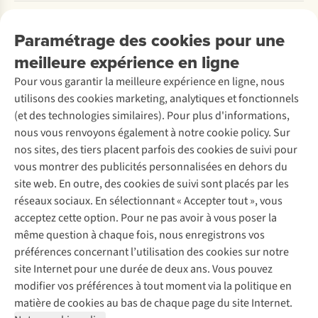
Payer
activité
vous
aux
Travailler chez A.S.Adventure
et
effectuerez
Pays-
Nos services
Livraison
Explore More
Paramétrage des cookies pour une
de
vous-
Bas
Retourner
Entreprise responsable
vos
même
et
Location / Location sports d’hiver
meilleure expérience en ligne
Rétractation d'une commande
Découvrez
préférences
à
au
À propos d’Ayacucho
Seconde-main
Entretien & réparations
personnelles.
peu
Luxembourg.
Pour vous garantir la meilleure expérience en ligne, nous
Nos magasins
Entretien de ski
A.S.Magazine
Nous
près
Garantie
utilisons des cookies marketing, analytiques et fonctionnels
À propos d’A.S.Adventure
Service de lavage
vous
tous
Explore Camp
Contactez-nous
(et des technologies similaires). Pour plus d'informations,
Déclaration d'accessibilité
expliquons
les
Entretien de chaussures
Gear Check
nous vous renvoyons également à notre cookie policy. Sur
les
travaux
Réparation de chaussures
Expertise & conseils
points
d’entretien
nos sites, des tiers placent parfois des cookies de suivi pour
Abonnez-vous à la newsletter
Réparation de vêtements
importants
de
vous montrer des publicités personnalisées en dehors du
Retouches
pour
votre
site web. En outre, des cookies de suivi sont placés par les
faire
vélo.
Pour les entreprises
Suivez-nous
réseaux sociaux. En sélectionnant « Accepter tout », vous
le
acceptez cette option. Pour ne pas avoir à vous poser la
bon
choix.
même question à chaque fois, nous enregistrons vos
préférences concernant l’utilisation des cookies sur notre
site Internet pour une durée de deux ans. Vous pouvez
modifier vos préférences à tout moment via la politique en
Mentions légales
Politique de confidentialité
matière de cookies au bas de chaque page du site Internet.
Conditions générales
Cookie Policy