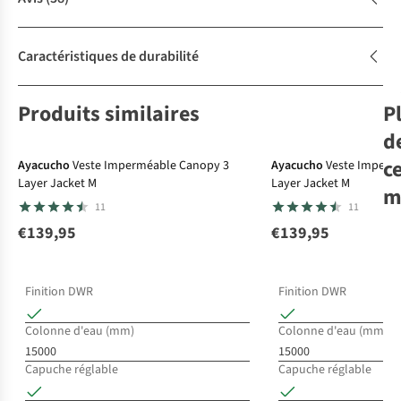
Caractéristiques de durabilité
Produits similaires
P
Le choix A.S.Adventure
d
c
Ayacucho
Veste Imperméable Canopy 3
Ayacucho
Veste Imperm
Layer Jacket M
Layer Jacket M
m
11
11
€139,95
€139,95
Va
Flu
Finition DWR
Finition DWR
€1
Colonne d'eau (mm)
Colonne d'eau (mm)
15000
15000
1
c
Capuche réglable
Capuche réglable
dis