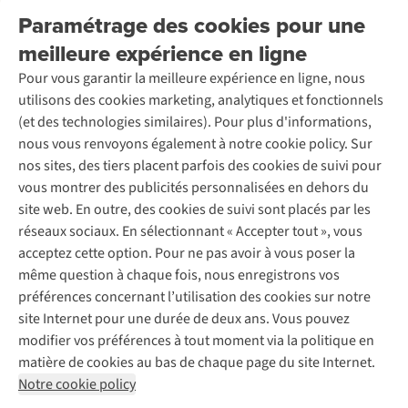
Nos services
Livraison
Explore More
Paramétrage des cookies pour une
Retourner
Entreprise responsable
Location / Location sports d’hiver
meilleure expérience en ligne
Rétractation d'une commande
Découvrez
À propos d’Ayacucho
Seconde-main
Entretien & réparations
Pour vous garantir la meilleure expérience en ligne, nous
Nos magasins
Entretien de ski
A.S.Magazine
Garantie
utilisons des cookies marketing, analytiques et fonctionnels
À propos d’A.S.Adventure
Service de lavage
Explore Camp
Contactez-nous
(et des technologies similaires). Pour plus d'informations,
Déclaration d'accessibilité
Entretien de chaussures
Gear Check
nous vous renvoyons également à notre cookie policy. Sur
Réparation de chaussures
Expertise & conseils
nos sites, des tiers placent parfois des cookies de suivi pour
Abonnez-vous à la newsletter
Réparation de vêtements
vous montrer des publicités personnalisées en dehors du
Retouches
site web. En outre, des cookies de suivi sont placés par les
Pour les entreprises
Suivez-nous
réseaux sociaux. En sélectionnant « Accepter tout », vous
acceptez cette option. Pour ne pas avoir à vous poser la
même question à chaque fois, nous enregistrons vos
préférences concernant l’utilisation des cookies sur notre
site Internet pour une durée de deux ans. Vous pouvez
modifier vos préférences à tout moment via la politique en
Mentions légales
Politique de confidentialité
matière de cookies au bas de chaque page du site Internet.
Conditions générales
Cookie Policy
Notre cookie policy