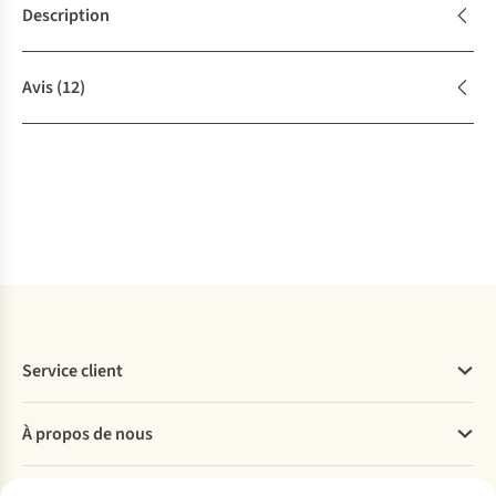
Description
Avis
(12)
Service client
Questions fréquentes
À propos de nous
Commander
Payer
Travailler chez A.S.Adventure