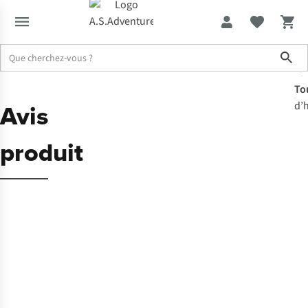
Sho
To
Avis
d’
produit