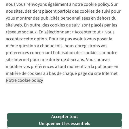
Gear Check
nous vous renvoyons également à notre cookie policy. Sur
Réparation de chaussures
Expertise & conseils
nos sites, des tiers placent parfois des cookies de suivi pour
Abonnez-vous à la newsletter
Réparation de vêtements
vous montrer des publicités personnalisées en dehors du
Retouches
site web. En outre, des cookies de suivi sont placés par les
Pour les entreprises
Suivez-nous
réseaux sociaux. En sélectionnant « Accepter tout », vous
acceptez cette option. Pour ne pas avoir à vous poser la
même question à chaque fois, nous enregistrons vos
préférences concernant l’utilisation des cookies sur notre
site Internet pour une durée de deux ans. Vous pouvez
modifier vos préférences à tout moment via la politique en
Mentions légales
Politique de confidentialité
matière de cookies au bas de chaque page du site Internet.
Conditions générales
Cookie Policy
Notre cookie policy
AS Adventure France SAS,
Rue du Vieux Faubourg 14,
F-59000 Lille
team@asadventure.com
+32 (0)3 828 30 15
TVA FR52.529.478.943
Accepter tout
Uniquement les essentiels