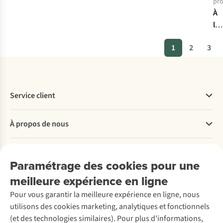
pro
À
l’e
en
1
2
3
Su
:
les
bâ
Service client
de
ra
Questions fréquentes
Ky
À propos de nous
Commander
d’
Payer
Travailler chez A.S.Adventure
Nos services
Livraison
Explore More
Paramétrage des cookies pour une
Retourner
Entreprise responsable
Location / Location sports d’hiver
meilleure expérience en ligne
Rétractation d'une commande
Découvrez
À propos d’Ayacucho
Seconde-main
Entretien & réparations
Pour vous garantir la meilleure expérience en ligne, nous
Nos magasins
Entretien de ski
A.S.Magazine
Garantie
utilisons des cookies marketing, analytiques et fonctionnels
À propos d’A.S.Adventure
Service de lavage
Explore Camp
Contactez-nous
(et des technologies similaires). Pour plus d'informations,
Déclaration d'accessibilité
Entretien de chaussures