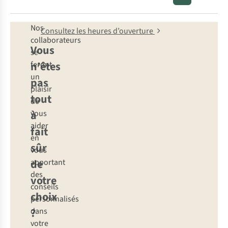
Nos
Consultez les heures d’ouverture
collaborateurs
Vous
se
n’êtes
feront
un
pas
plaisir
tout
de
à
vous
aider
fait
en
sûr
vous
de
apportant
des
votre
conseils
choix
personnalisés
?
dans
votre