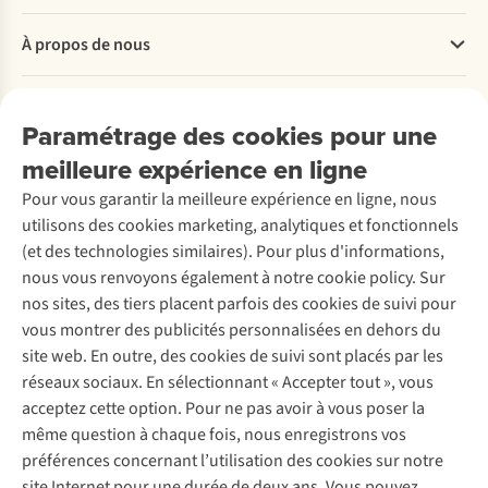
Questions fréquentes
À propos de nous
Commander
Payer
Travailler chez A.S.Adventure
Nos services
Livraison
Explore More
Paramétrage des cookies pour une
Retourner
Entreprise responsable
Location / Location sports d’hiver
meilleure expérience en ligne
Rétractation d'une commande
Découvrez
À propos d’Ayacucho
Seconde-main
Entretien & réparations
Pour vous garantir la meilleure expérience en ligne, nous
Nos magasins
Entretien de ski
A.S.Magazine
Garantie
utilisons des cookies marketing, analytiques et fonctionnels
À propos d’A.S.Adventure
Service de lavage
Explore Camp
Contactez-nous
(et des technologies similaires). Pour plus d'informations,
Déclaration d'accessibilité
Entretien de chaussures
Gear Check
nous vous renvoyons également à notre cookie policy. Sur
Réparation de chaussures
Expertise & conseils
nos sites, des tiers placent parfois des cookies de suivi pour
Abonnez-vous à la newsletter
Réparation de vêtements
vous montrer des publicités personnalisées en dehors du
Retouches
site web. En outre, des cookies de suivi sont placés par les
Pour les entreprises
Suivez-nous
réseaux sociaux. En sélectionnant « Accepter tout », vous
acceptez cette option. Pour ne pas avoir à vous poser la
même question à chaque fois, nous enregistrons vos
préférences concernant l’utilisation des cookies sur notre
site Internet pour une durée de deux ans. Vous pouvez