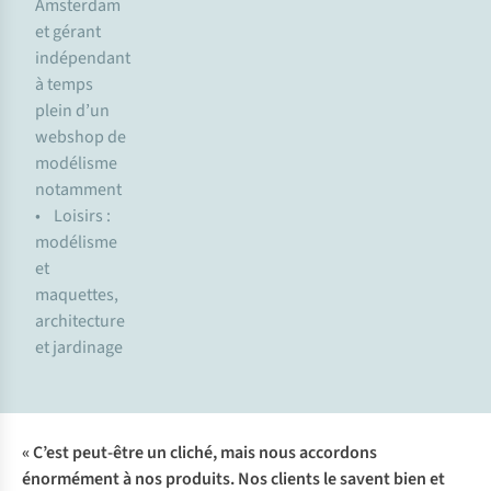
Amsterdam
et gérant
indépendant
à temps
plein d’un
webshop de
modélisme
notamment
• Loisirs :
modélisme
et
maquettes,
architecture
et jardinage
« C’est peut-être un cliché, mais nous accordons
énormément à nos produits. Nos clients le savent bien et