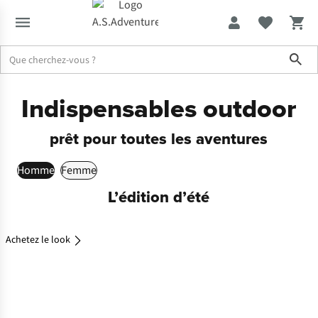
Sho
Indispensables outdoor
prêt pour toutes les aventures
Homme
Femme
Achetez
L’édition d’été
le look
Achetez le look
Achetez
le look