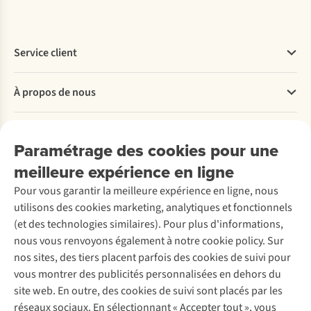
Service client
Questions fréquentes
À propos de nous
Commander
Payer
Travailler chez A.S.Adventure
Nos services
Livraison
Explore More
Paramétrage des cookies pour une
Retourner
Entreprise responsable
Location / Location sports d’hiver
meilleure expérience en ligne
Rétractation d'une commande
Découvrez
À propos d’Ayacucho
Seconde-main
Entretien & réparations
Pour vous garantir la meilleure expérience en ligne, nous
Nos magasins
Entretien de ski
A.S.Magazine
Garantie
utilisons des cookies marketing, analytiques et fonctionnels
À propos d’A.S.Adventure
Service de lavage
Explore Camp
Contactez-nous
(et des technologies similaires). Pour plus d'informations,
Déclaration d'accessibilité
Entretien de chaussures
Gear Check
nous vous renvoyons également à notre cookie policy. Sur
Réparation de chaussures
Expertise & conseils
nos sites, des tiers placent parfois des cookies de suivi pour
Abonnez-vous à la newsletter
Réparation de vêtements
vous montrer des publicités personnalisées en dehors du
Retouches
site web. En outre, des cookies de suivi sont placés par les
Pour les entreprises
Suivez-nous
réseaux sociaux. En sélectionnant « Accepter tout », vous