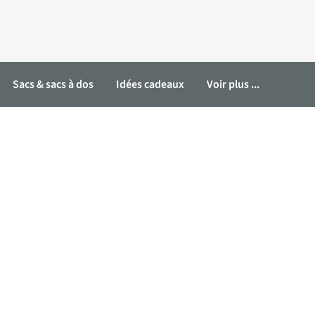
Sacs & sacs à dos
Idées cadeaux
Voir plus ...