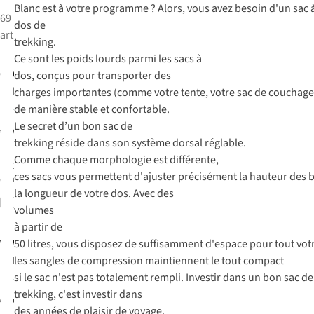
Blanc est à votre programme ? Alors, vous avez besoin d'un sac 
69
dos de
articles
trekking.
Ce sont les poids lourds parmi les sacs à
Osprey
Osprey
Sac à
Sac À
dos, conçus pour transporter des
Dos Atmos Ag
Dos Ariel 55
charges importantes (comme votre tente, votre sac de couchage
65
W XS/S
de manière stable et confortable.
14
1
Le secret d’un bon sac de
€289,00
€285,00
trekking réside dans son système dorsal réglable.
Comme chaque morphologie est différente,
1
couleur
1
couleur
ces sacs vous permettent d'ajuster précisément la hauteur des b
disponible
disponible
la longueur de votre dos. Avec des
Comparer
Comparer
volumes
à partir de
Vaude
Vaude
50 litres, vous disposez de suffisamment d'espace pour tout votr
Sac À
Sac À
Dos Astrum
Dos Women's
les sangles de compression maintiennent le tout compact
Evo 60+10
Astrum Evo
si le sac n'est pas totalement rempli. Investir dans un bon sac de
4
4
55+10
trekking, c'est investir dans
€230,00
€230,00
des années de plaisir de voyage.