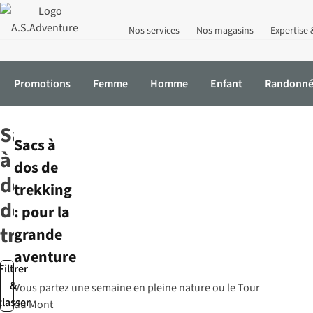
Nos services
Nos magasins
Expertise 
Promotions
Femme
Homme
Enfant
Randonn
Accueil
Équipement
Sacs à dos
Sacs à dos de trekking
Sacs
Sacs à
à
dos de
dos
trekking
de
: pour la
trekking
grande
aventure
Filtrer
&
Vous partez une semaine en pleine nature ou le Tour
classer
du Mont