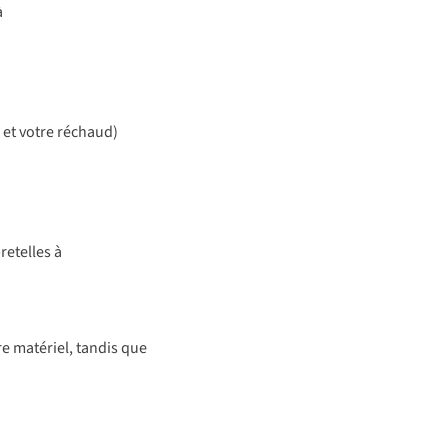
à
 et votre réchaud)
retelles à
e matériel, tandis que