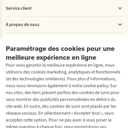
Service client
Questions fréquentes
À propos de nous
Commander
Payer
Travailler chez A.S.Adventure
Nos services
Livraison
Explore More
Paramétrage des cookies pour une
Retourner
Entreprise responsable
Location / Location sports d’hiver
meilleure expérience en ligne
Rétractation d'une commande
Découvrez
À propos d’Ayacucho
Seconde-main
Entretien & réparations
Nos magasins
Pour vous garantir la meilleure expérience en ligne, nous
Entretien de ski
A.S.Magazine
Garantie
utilisons des cookies marketing, analytiques et fonctionnels
À propos d’A.S.Adventure
Service de lavage
Explore Camp
Contactez-nous
(et des technologies similaires). Pour plus d'informations,
Déclaration d'accessibilité
Entretien de chaussures
Gear Check
nous vous renvoyons également à notre cookie policy. Sur
Réparation de chaussures
Expertise & conseils
nos sites, des tiers placent parfois des cookies de suivi pour
Abonnez-vous à la newsletter
Réparation de vêtements
vous montrer des publicités personnalisées en dehors du
Retouches
site web. En outre, des cookies de suivi sont placés par les
Pour les entreprises
Suivez-nous
réseaux sociaux. En sélectionnant « Accepter tout », vous
acceptez cette option. Pour ne pas avoir à vous poser la
même question à chaque fois, nous enregistrons vos