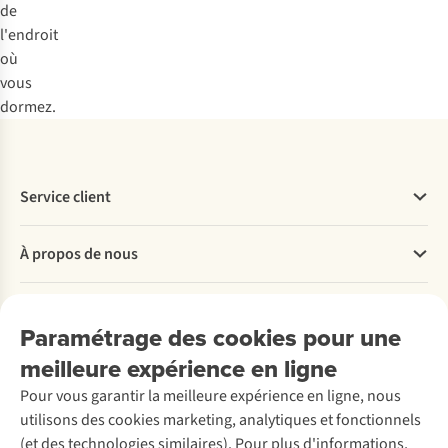
de
l'endroit
où
vous
dormez.
Service client
Questions fréquentes
À propos de nous
Commander
Payer
Travailler chez A.S.Adventure
Nos services
Livraison
Explore More
Paramétrage des cookies pour une
Retourner
Entreprise responsable
Location / Location sports d’hiver
meilleure expérience en ligne
Rétractation d'une commande
Découvrez
À propos d’Ayacucho
Seconde-main
Entretien & réparations
Nos magasins
Pour vous garantir la meilleure expérience en ligne, nous
Entretien de ski
A.S.Magazine
Garantie
utilisons des cookies marketing, analytiques et fonctionnels
À propos d’A.S.Adventure
Service de lavage
Explore Camp
Contactez-nous
(et des technologies similaires). Pour plus d'informations,
Déclaration d'accessibilité