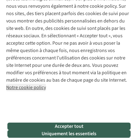
Entretien de chaussures
Gear Check
nous vous renvoyons également à notre cookie policy. Sur
Réparation de chaussures
Expertise & conseils
nos sites, des tiers placent parfois des cookies de suivi pour
Abonnez-vous à la newsletter
Réparation de vêtements
vous montrer des publicités personnalisées en dehors du
Retouches
site web. En outre, des cookies de suivi sont placés par les
Pour les entreprises
Suivez-nous
réseaux sociaux. En sélectionnant « Accepter tout », vous
acceptez cette option. Pour ne pas avoir à vous poser la
même question à chaque fois, nous enregistrons vos
préférences concernant l’utilisation des cookies sur notre
site Internet pour une durée de deux ans. Vous pouvez
modifier vos préférences à tout moment via la politique en
Mentions légales
Politique de confidentialité
matière de cookies au bas de chaque page du site Internet.
Conditions générales
Cookie Policy
Notre cookie policy
AS Adventure France SAS,
Rue du Vieux Faubourg 14,
F-59000 Lille
team@asadventure.com
+32 (0)3 828 30 15
TVA FR52.529.478.943
Accepter tout
Uniquement les essentiels