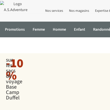
Nos services
Nos magasins
Expertise 
Promotions
Femme
Homme
Enfant
Randonn
Accueil
Promotions
Explore More
-10
sur
les
%
sacs
de
voyage
Base
Camp
Duffel