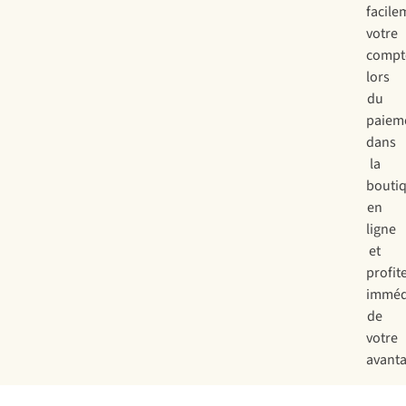
facile
votre
compt
lors
du
paiem
dans
la
bouti
en
ligne
et
profit
imméd
de
votre
avanta